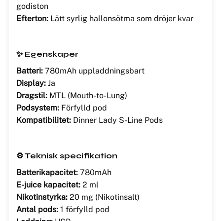
godiston
Efterton:
Lätt syrlig hallonsötma som dröjer kvar
✨ Egenskaper
Batteri:
780mAh uppladdningsbart
Display:
Ja
Dragstil:
MTL (Mouth-to-Lung)
Podsystem:
Förfylld pod
Kompatibilitet:
Dinner Lady S-Line Pods
⚙️ Teknisk specifikation
Batterikapacitet:
780mAh
E-juice kapacitet:
2 ml
Nikotinstyrka:
20 mg (Nikotinsalt)
Antal pods:
1 förfylld pod