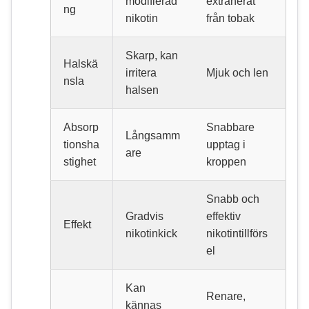
modifierad
extraherat
ng
nikotin
från tobak
Skarp, kan
Halskä
irritera
Mjuk och len
nsla
halsen
Absorp
Snabbare
Långsamm
tionsha
upptag i
are
stighet
kroppen
Snabb och
Gradvis
effektiv
Effekt
nikotinkick
nikotintillförs
el
Kan
Renare,
kännas