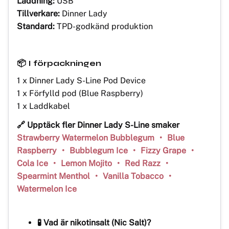
Laddning:
USB
Tillverkare:
Dinner Lady
Standard:
TPD-godkänd produktion
📦 I förpackningen
1 x Dinner Lady S-Line Pod Device
1 x Förfylld pod (Blue Raspberry)
1 x Laddkabel
🔗 Upptäck fler Dinner Lady S-Line smaker
Strawberry Watermelon Bubblegum
•
Blue
Raspberry
•
Bubblegum Ice
•
Fizzy Grape
•
Cola Ice
•
Lemon Mojito
•
Red Razz
•
Spearmint Menthol
•
Vanilla Tobacco
•
Watermelon Ice
🧪 Vad är nikotinsalt (Nic Salt)?