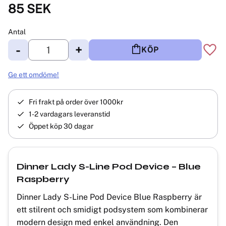
85
SEK
Antal
-
+
KÖP
Lägg 
Ge ett omdöme!
Fri frakt på order över 1000kr
1-2 vardagars leveranstid
Öppet köp 30 dagar
Dinner Lady S-Line Pod Device – Blue
Raspberry
Dinner Lady S-Line Pod Device Blue Raspberry är
ett stilrent och smidigt podsystem som kombinerar
modern design med enkel användning. Den