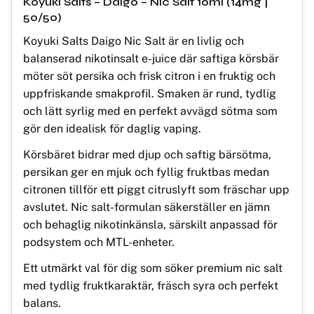
Koyuki Salts – Daigo – Nic Salt 10ml (14mg |
50/50)
Koyuki Salts Daigo Nic Salt är en livlig och
balanserad nikotinsalt e-juice där saftiga körsbär
möter söt persika och frisk citron i en fruktig och
uppfriskande smakprofil. Smaken är rund, tydlig
och lätt syrlig med en perfekt avvägd sötma som
gör den idealisk för daglig vaping.
Körsbäret bidrar med djup och saftig bärsötma,
persikan ger en mjuk och fyllig fruktbas medan
citronen tillför ett piggt citruslyft som fräschar upp
avslutet. Nic salt-formulan säkerställer en jämn
och behaglig nikotinkänsla, särskilt anpassad för
podsystem och MTL-enheter.
Ett utmärkt val för dig som söker premium nic salt
med tydlig fruktkaraktär, fräsch syra och perfekt
balans.