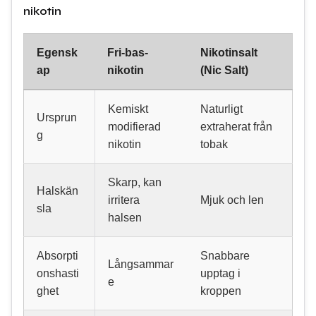
nikotin
Egensk
Fri-bas-
Nikotinsalt
ap
nikotin
(Nic Salt)
Kemiskt
Naturligt
Ursprun
modifierad
extraherat från
g
nikotin
tobak
Skarp, kan
Halskän
irritera
Mjuk och len
sla
halsen
Absorpti
Snabbare
Långsammar
onshasti
upptag i
e
ghet
kroppen