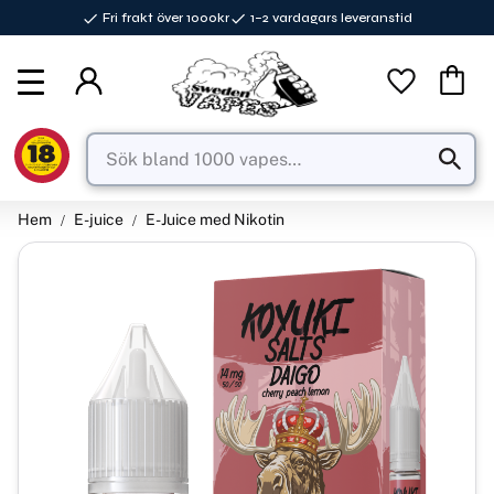
Fri frakt över 1000kr
1–2 vardagars leveranstid
Meny
Favorite
Kundva
Hem
E-juice
E-Juice med Nikotin