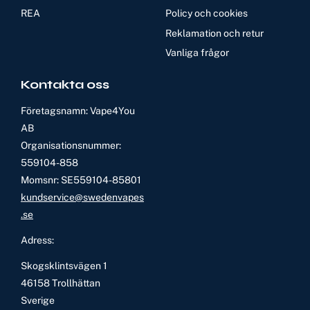
REA
Policy och cookies
Reklamation och retur
Vanliga frågor
Kontakta oss
Företagsnamn: Vape4You
AB
Organisationsnummer:
559104-858
Momsnr: SE559104-85801
kundservice@swedenvapes
.se
Adress:
Skogsklintsvägen 1
46158 Trollhättan
Sverige