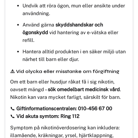
Undvik att röra ögon, mun eller ansikte under
användning.
Använd gärna
skyddshandskar och
ögonskydd
vid hantering av e-vätska eller
refill.
Hantera alltid produkten i en säker miljö utan
närhet till barn eller djur.
⚠️ Vid olycka eller misstanke om förgiftning
Om ett barn eller husdjur råkat få i sig nikotin,
oavsett mängd –
sök omedelbart medicinsk vård
.
Nikotin kan vara mycket farligt, särskilt för barn.
📞
Giftinformationscentralen: 010-456 67 00
📞
Vid akuta symtom: Ring 112
Symptom på nikotinöverdosering kan inkludera:
illamående, kräkningar, yrsel, hjärtklappning,