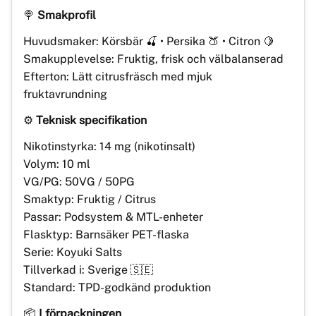
🍭
Smakprofil
Huvudsmaker: Körsbär 🍒 • Persika 🍑 • Citron 🍋
Smakupplevelse: Fruktig, frisk och välbalanserad
Efterton: Lätt citrusfräsch med mjuk
fruktavrundning
⚙️
Teknisk specifikation
Nikotinstyrka: 14 mg (nikotinsalt)
Volym: 10 ml
VG/PG: 50VG / 50PG
Smaktyp: Fruktig / Citrus
Passar: Podsystem & MTL-enheter
Flasktyp: Barnsäker PET-flaska
Serie: Koyuki Salts
Tillverkad i: Sverige 🇸🇪
Standard: TPD-godkänd produktion
📦
I förpackningen