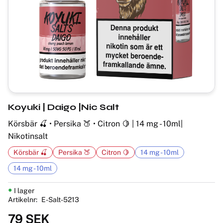
Koyuki | Daigo |Nic Salt
Körsbär 🍒 • Persika 🍑 • Citron 🍋 | 14 mg - 10ml|
Nikotinsalt
Körsbär 🍒
Persika 🍑
Citron 🍋
14 mg - 10ml
14 mg - 10ml
I lager
Artikelnr
E-Salt-5213
79
SEK