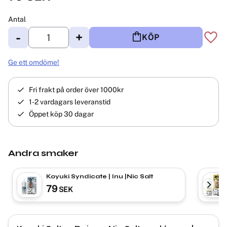
Antal
-
+
KÖP
Lägg 
Ge ett omdöme!
Fri frakt på order över 1000kr
1-2 vardagars leveranstid
Öppet köp 30 dagar
Andra smaker
Koyuki Syndicate | Inu |Nic Salt
79
SEK