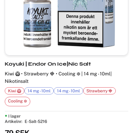
Koyuki | Endor On Ice|Nic Salt
Kiwi 🥝 • Strawberry 🍓 • Cooling ❄️ | 14 mg - 10ml|
Nikotinsalt
Kiwi 🥝
14 mg - 10ml
14 mg - 10ml
Strawberry 🍓
Cooling ❄️
I lager
Artikelnr
E-Salt-5216
79
SEK