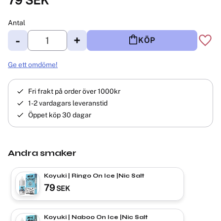
Antal
-
+
KÖP
Lägg 
Ge ett omdöme!
Fri frakt på order över 1000kr
1-2 vardagars leveranstid
Öppet köp 30 dagar
Andra smaker
Koyuki | Ringo On Ice |Nic Salt
79
SEK
Koyuki | Naboo On Ice |Nic Salt