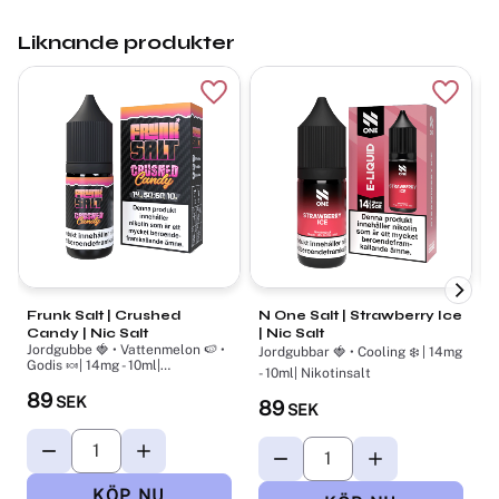
Liknande produkter
Lägg till i favoriter
Lägg ti
Frunk Salt | Crushed
N One Salt | Strawberry Ice
V
Candy | Nic Salt
| Nic Salt
K
Jordgubbe 🍓 • Vattenmelon 🍉 •
J
Jordgubbar 🍓 • Cooling ❄️ | 14mg
Godis 🍬| 14mg - 10ml|
❄
- 10ml| Nikotinsalt
Nikotinsalt
89
SEK
89
SEK