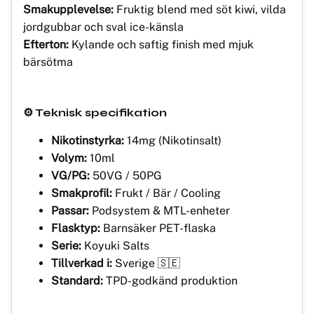
Smakupplevelse:
Fruktig blend med söt kiwi, vilda
jordgubbar och sval ice-känsla
Efterton:
Kylande och saftig finish med mjuk
bärsötma
⚙️ Teknisk specifikation
Nikotinstyrka:
14mg (Nikotinsalt)
Volym:
10ml
VG/PG:
50VG / 50PG
Smakprofil:
Frukt / Bär / Cooling
Passar:
Podsystem & MTL-enheter
Flasktyp:
Barnsäker PET-flaska
Serie:
Koyuki Salts
Tillverkad i:
Sverige 🇸🇪
Standard:
TPD-godkänd produktion