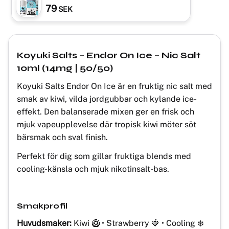
79
SEK
Koyuki Salts – Endor On Ice – Nic Salt
10ml (14mg | 50/50)
Koyuki Salts Endor On Ice är en fruktig nic salt med
smak av kiwi, vilda jordgubbar och kylande ice-
effekt. Den balanserade mixen ger en frisk och
mjuk vapeupplevelse där tropisk kiwi möter söt
bärsmak och sval finish.
Perfekt för dig som gillar fruktiga blends med
cooling-känsla och mjuk nikotinsalt-bas.
Smakprofil
Huvudsmaker:
Kiwi 🥝 • Strawberry 🍓 • Cooling ❄️