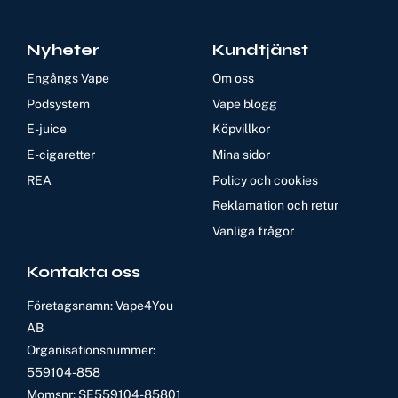
Nyheter
Kundtjänst
Engångs Vape
Om oss
Podsystem
Vape blogg
E-juice
Köpvillkor
E-cigaretter
Mina sidor
REA
Policy och cookies
Reklamation och retur
Vanliga frågor
Kontakta oss
Företagsnamn: Vape4You
AB
Organisationsnummer:
559104-858
Momsnr: SE559104-85801