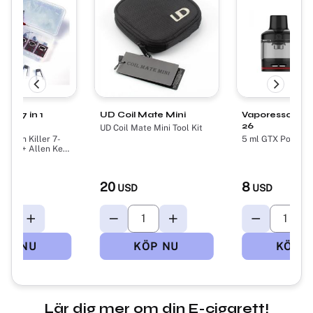
ler 7 in 1
UD Coil Mate Mini
​Vaporesso GT
 Coil
26
UD Coil Mate Mini Tool Kit
Demon Killer 7-
5 ml GTX Pod
S Coil + Allen Key
il Kit - Silver,
 + 316L Stainless
20
8
USD
USD
Lär dig mer om din E-cigarett!