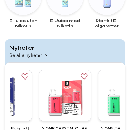
E-juice utan
E-Juice med
Startkit E-
Nikotin
Nikotin
cigaretter
Nyheter
Se alla nyheter
Lägg till i favoriter
Lägg till i favoriter
ystal Pro pod |
N ONE CRYSTAL CUBE
N ONE CRYST