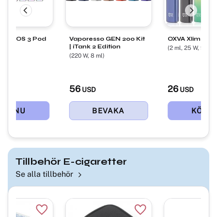
so XROS 3 Pod
Vaporesso GEN 200 Kit
OXVA Xlim V2 P
| iTank 2 Edition
(2 ml, 25 W, 900m
 mAh)
(220 W, 8 ml)
56
26
USD
USD
Tillbehör E-cigaretter
Se alla tillbehör
Lägg till i favoriter
Lägg till i favoriter