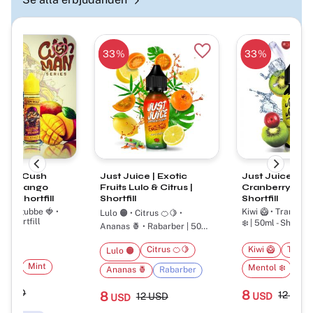
33
%
33
%
Lägg till i favoriter
Lägg till i favoriter
ice | Cush
Just Juice | Exotic
Just Juice | Ki
ies Mango
Fruits Lulo & Citrus |
Cranberry On I
y | Shortfill
Shortfill
Shortfill
 Jordgubbe 🍓 •
Kiwi 🥝 • Tranbär 
Lulo 🟠 • Citrus 🍊🍋 •
 - Shortfill
❄️ | 50ml - Shortfil
Ananas 🍍 • Rabarber | 50ml
- Shortfill

Citrus 🍊🍋
Kiwi 🥝
Tranbä
Lulo 🟠
e 🍓
Mint
Mentol ❄️
Ananas 🍍
Rabarber
4
USD
8
8
12
USD
12
USD
USD
USD