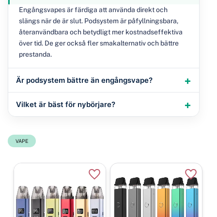
Engångsvapes är färdiga att använda direkt och
slängs när de är slut. Podsystem är påfyllningsbara,
återanvändbara och betydligt mer kostnadseffektiva
över tid. De ger också fler smakalternativ och bättre
prestanda.
Är podsystem bättre än engångsvape?
Vilket är bäst för nybörjare?
VAPE
Lägg till i favoriter
Lägg til