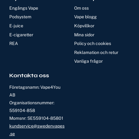
Engångs Vape
Om oss
Podsystem
Vape blogg
E-juice
Köpvillkor
E-cigaretter
Mina sidor
REA
Policy och cookies
Reklamation och retur
Vanliga frågor
Kontakta oss
Företagsnamn: Vape4You
AB
Organisationsnummer:
559104-858
Momsnr: SE559104-85801
kundservice@swedenvapes
.se