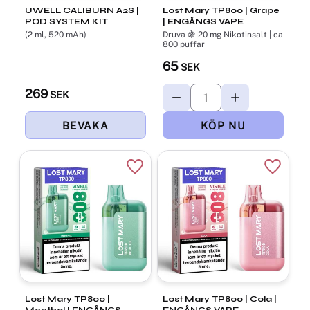
UWELL CALIBURN A2S |
Lost Mary TP800 | Grape
POD SYSTEM KIT
| ENGÅNGS VAPE
(2 ml, 520 mAh)
Druva 🍇|20 mg Nikotinsalt | ca
800 puffar
65
SEK
269
SEK
Lägg till i favoriter
Lägg til
Lost Mary TP800 |
Lost Mary TP800 | Cola |
Menthol | ENGÅNGS
ENGÅNGS VAPE