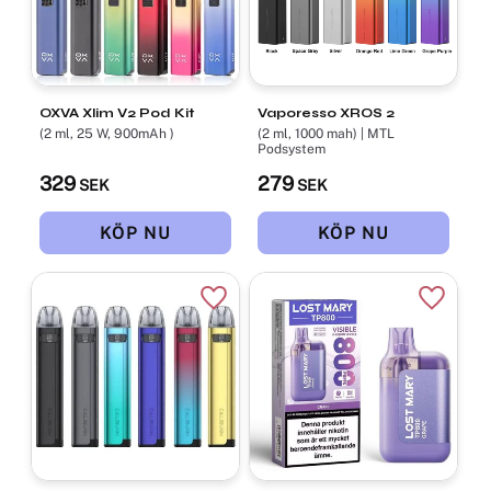
OXVA Xlim V2 Pod Kit
Vaporesso XROS 2
(2 ml, 25 W, 900mAh )
(2 ml, 1000 mah) | MTL
Podsystem
329
279
SEK
SEK
Lägg till i favoriter
Lägg til