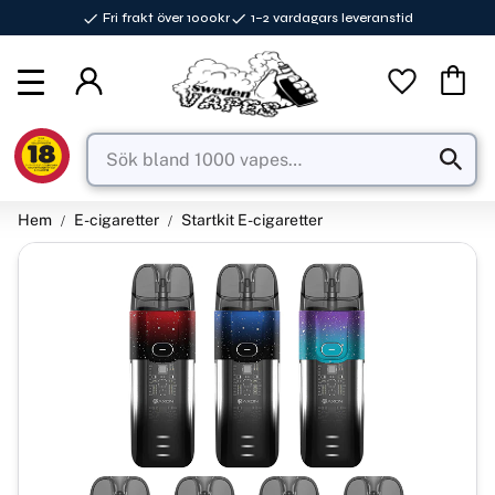
Fri frakt över 1000kr
1–2 vardagars leveranstid
Meny
Favorite
Kundva
Hem
E-cigaretter
Startkit E-cigaretter