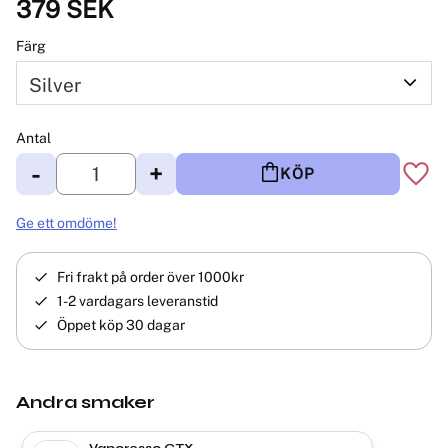
379
SEK
Färg
Antal
-
+
KÖP
Lägg 
Ge ett omdöme!
Fri frakt på order över 1000kr
1-2 vardagars leveranstid
Öppet köp 30 dagar
Andra smaker
Vaporesso GTX