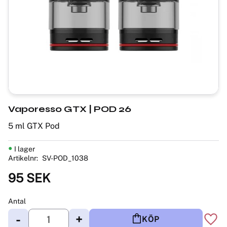
​Vaporesso GTX | POD 26
5 ml GTX Pod
I lager
Artikelnr
SV-POD_1038
95
SEK
Antal
-
+
KÖP
Lägg 