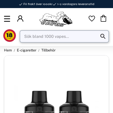
Fri frakt över 1000kr
1–2 vardagars leveranstid
Meny
Favorite
Kundva
Hem
E-cigaretter
Tillbehör