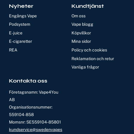
Nyheter
Kundtjänst
Engångs Vape
Om oss
Podsystem
Vape blogg
E-juice
Köpvillkor
E-cigaretter
Mina sidor
REA
Policy och cookies
Reklamation och retur
Vanliga frågor
Kontakta oss
Företagsnamn: Vape4You
AB
Organisationsnummer:
559104-858
Momsnr: SE559104-85801
kundservice@swedenvapes