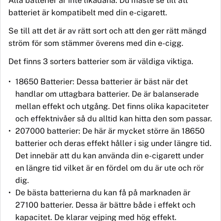
Alla batterier är inte likadana.
Du m
åste se till att
batteriet är kompatibelt med din e-cigarett.
Se till att det är av rätt sort och att den ger rätt mä
ngd
str
öm för som stämmer överens med din e-cigg.
Det finns 3 sorters batterier som är väldiga viktiga.
18650 Batterier: Dessa batterier
ä
r b
ä
st n
ä
r det
handlar om uttagbara batterier. De
är
balanserade
mellan effekt och utgång. Det finns olika kapaciteter
och effektniv
å
er så du alltid kan hitta den som passar.
207000 batterier: De här
ä
r mycket st
ö
rre
ä
n 18650
batterier och deras effekt håller i sig under längre tid.
Det innebär att du kan använda din e-cigarett under
en längre tid vilket är en fördel om du är ute och rör
dig.
De b
ä
sta batterierna du kan f
å
p
å
marknaden
ä
r
27100 batterier. Dessa är bättre både i effekt och
kapacitet. De klarar vejping med hög effekt.