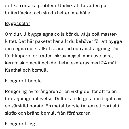
det kan orsaka problem. Undvik att få vatten på
batteri
facket och skada heller inte höljet.
Byggspolar
Om du vill bygga egna coils bö
r du
välja coil master-
kittet. Det här paketet har allt du behö
ver f
ör att bygga
dina egna coils vilket sparar tid och ansträngning. Du
får klippare för tråden, skruvmejsel, ohm-avläsare,
keramisk pincett och det hela levereras med 24 mått
Kanthal och bomull.
E-cigarett-borste
Rengöring av förångaren är en viktig del för att få en
bra vejpingupplevelse. Detta kan du göra med hjälp av
en särskild borste
. En metallborste
tar enkelt bort allt
skräp och brä
nd bomull fr
ån förångaren.
E-cigarett-tyg