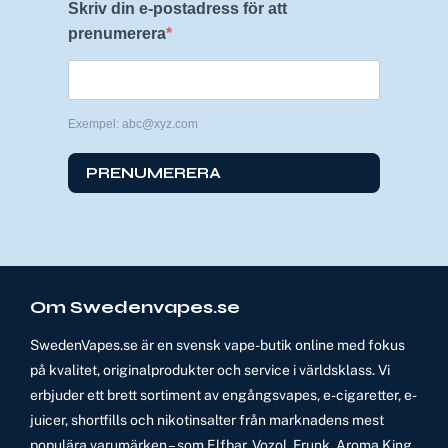
Skriv din e-postadress för att
prenumerera
Exempel: abc@xyz.com
PRENUMERERA
Om Swedenvapes.se
SwedenVapes.se är en svensk vape-butik online med fokus
på kvalitet, originalprodukter och service i världsklass. Vi
erbjuder ett brett sortiment av engångsvapes, e-cigaretter, e-
juicer, shortfills och nikotinsalter från marknadens mest
populära varumärken – som Elfbar, Vozol, Frunk, Aroma King,