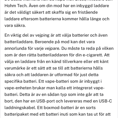
Hohm Tech. Ä
ven om
din mod har en inbyggd laddare
är det väldigt säkert att skaffa sig en
frist
ående
laddare eftersom batterierna kommer hålla länge och
vara säkra.
En viktig del av vejping är att välja batterier och även
batteriladdare. Beroende på mod kan det vara
annorlunda för varje vejpare. Du måste ta reda på vilken
som är den rätta batteriladdaren för din
e-cig
arett. Att
välja en laddare frå
n en k
ä
nd
tillverkare eller ett känt
varumärke är ett sätt att se till att batterierna hålls
säkra och att laddaren är utformad för just detta
specifika batteri. Ett vape-batteri som är inbyggt i
vape-enheten brukar man kalla ett integrerat vape-
batteri. Detta är av en sådan typ som inte går att ta
bort, den har en USB-port och levereras med en USB-C
laddningskabel. Ett boxmod-batteri är en sorts
batteripaket med ett
batteri inuti
som kan tas ut för att