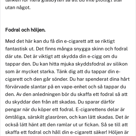
utan något.
Fodral och höljen.
Med det här kan du få din e-cigarett att se riktigt
fantastisk ut. Det finns många snygga skinn och fodral
där ute. Det är viktigt att skydda din e-cigg om du
tappar den.
Du kan
hitta mjuka skyddsfodral av silikon
som är mycket starka.
Tänk dig att du tappar din e-
cigarett och den går sönder.
Du
har spenderat dina hårt
förvärvade slantar på en vape-enhet och så tappar du
den. Av den anledningen bör du skaffa ett fodral så att
du skyddar den från att skadas. Du sparar därför
pengar nä
r du k
öper ett fodral. E-cigarettens delar är
ömtåliga, sär
skilt glasr
ö
ren,
och
kan l
ätt skadas. Det är
också lätt hänt att den ramlar ut ur fickan. Så se till att
skaffa ett fodral och håll din e-cigarett säker! Höljen är