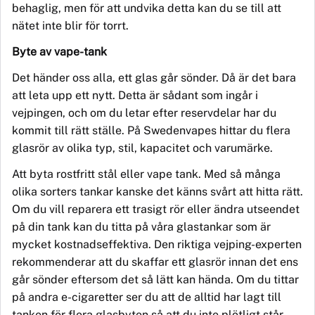
behaglig, men för att undvika detta kan du se till att
nätet inte blir för torrt.
Byte av vape-tank
Det h
änder oss alla, ett glas går sönder. Då är det bara
att leta upp ett nytt. Detta är sådant som ingår i
vejpingen, och om du letar efter reservdelar har du
kommit till rätt stä
lle. P
å Swedenvapes hittar du flera
glasrör av olika typ, stil, kapacitet och
varum
ärke.
Att byta rostfritt stål eller vape tank.
Med s
å många
olika sorters tankar kanske det känns svårt att hitta rätt.
Om du vill reparera ett trasigt rör eller ändra utseendet
på din tank kan du titta på våra glastankar som är
mycket kostnadseffektiva. Den riktiga vejping-experten
rekommenderar att du skaffar ett glasrör innan det ens
går sönder eftersom det så lätt kan hända. Om du tittar
på andra e-cigaretter ser du att de alltid
har
lagt till
tanken för flera glasbyten så att du inte plötligt står