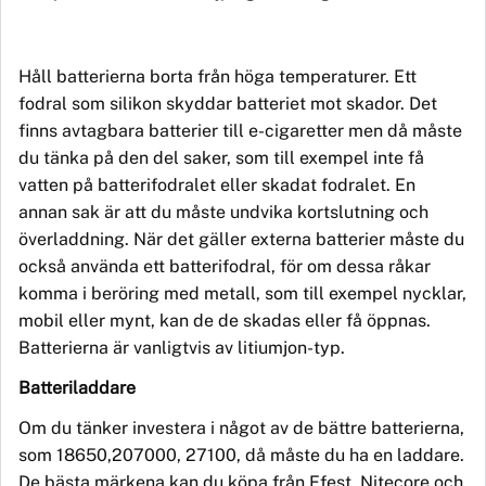
Håll batterierna borta från höga temperaturer. Ett
fodral som silikon skyddar batteriet mot skador. Det
finns avtagbara batterier till
e-cig
aretter
men
då måste
du tänka på den del saker, som till exempel inte få
vatten på batterifodralet eller skadat fodralet. En
annan sak är att du måste undvika kortslutning och
överladdning. När det gäller externa
batteri
er måste du
också
anv
ända ett batterifodral, för om dessa råkar
komma i beröring med metall, som till exempel nycklar,
mobil eller mynt, kan de de skadas eller få öppnas.
Batterierna
är vanligtvis av litiumjon-typ.
Batteriladdare
Om du tänker
investera i
något av de bättre
batterierna
,
som 18650,207000, 27100, då måste du ha en laddare.
De bä
sta m
ärkena kan du köpa från Efest, Nitecore och