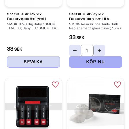
SMOK Bulb Pyrex
SMOK Bulb Pyrex
Reservglas #1( 7ml )
Reservglas 7.5ml #6
SMOK TFV8 Big Baby / SMOK
SMOK- Resa Prince Tank-Bulb
TFV8 Big Baby EU / SMOK TFV8
Replacement glass tube (7.5ml)
X-Baby EU - Bubbel Glass Tube
(7ml)
33
SEK
33
SEK
Lägg till i favoriter
Lägg t