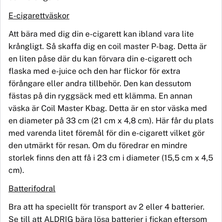
E-cigarettväskor
Att bära med dig din e-cigarett kan ibland vara lite
krångligt. Så skaffa dig en coil master P-bag. Detta är
en liten påse där du kan förvara din e-cigarett och
flaska med
e-juice
och den har flickor för extra
förångare eller andra tillbehör. Den kan dessutom
fästas på din ryggsäck med ett klämma. En annan
väska ä
r Coil Master Kbag
. D
etta
ä
r en stor v
äska med
en diameter på 33 cm (21 cm x 4,8 cm). Här får du plats
med varenda litet föremål för din e-cigarett vilket gör
den utmärkt för resan. O
m du
föredrar en mindre
storlek finns den att få
i 23 cm i diameter (15,5 cm x 4,5
cm).
Batterifodral
Bra att ha speciellt för transport av 2 eller 4 batterier.
Se till att ALDRIG bära lösa batterier i fickan eftersom