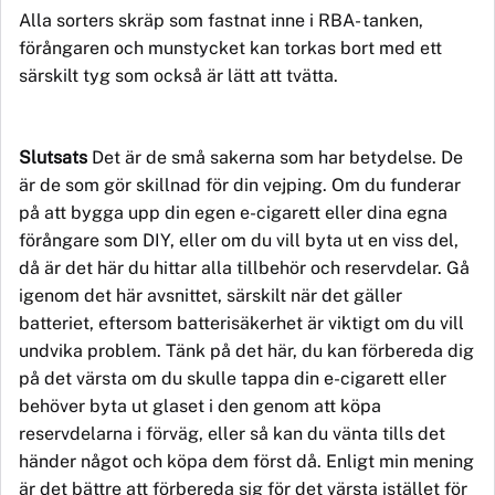
Alla
sorters
skr
äp som fastnat inne i RBA-
tank
en,
förångaren och munstycket kan torkas bort med ett
särskilt tyg som också är lätt att tvätta.
Slutsats
Det är de små sakerna som har betydelse. De
är de som gör skillnad för din vejping. Om du funderar
på att bygga upp din egen e-cigarett eller dina egna
förångare som DIY, eller om du vill byta ut en viss del,
då är det här du hittar alla tillbehör och reservdelar. Gå
igenom det här avsnittet, särskilt när det gäller
batteriet, eftersom batterisäkerhet är viktigt om du vill
undvika problem. Tänk på det här, du kan förbereda dig
på det värsta om du skulle tappa din e-cigarett eller
behöver byta ut glaset i den genom att köpa
reservdelarna i förväg, eller så kan du vänta tills det
händer något och köpa dem först då. Enligt min mening
är det bättre att förbereda sig för det värsta istället för