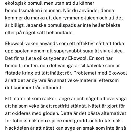
ekologisk bomull men utan att du känner
bomullssmaken i munnen. När du anvä
nder
denna
kommer du märka att den rymmer
e-juice
n och att det
är billigt. Japanska bomullspads är inte heller blekta
eller på något sätt behandlade.
Ekowool-veken används som ett effektivt sätt att torka
upp spolen genom att supersnabbt suga åt sig e-juice.
Det finns flera olika typer av Ekowool. En sort har
bomull i mitten, och det vanliga är silikatveke som ä
r
fl
ätade kring ett lä
tt ih
å
ligt r
ör. Problemet med Ekowool
är att det är dyrare än annat veke-material eftersom
det kommer från utlandet.
Ett material som räcker länge är och något att överväga
att ha som veke är ett rostfritt stålnät. Nätet är gjort för
att oxideras med glöden. Detta är det bästa alternativet
för tobaksmak och e-juice med grädd- och fruktsmak.
Nackdelen är att nätet kan avge en smak som inte är så