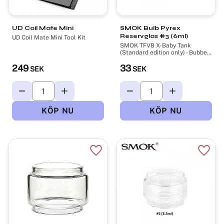
UD Coil Mate Mini
SMOK Bulb Pyrex
Reservglas #3 (6ml)
UD Coil Mate Mini Tool Kit
SMOK TFV8 X-Baby Tank
(Standard edition only) - Bubbel
Glass Tube (6ml)
249
33
SEK
SEK
Lägg till i favoriter
Lägg t