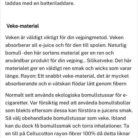
laddas med en
batteriladdare.
Veke-material
Veken är väldigt viktigt för din vejpingmetod. Veken
absorberar all e-juice och för den till spolen.
Naturlig
bomull
-
den här sortens material ger en ren och
anv
ä
ndbar produkt f
ö
r din vejping.
.
Silikatveke
:
Det här
materialet ger en väldigt ren smak och wicks som varar
länge.
R
ayon: Ett snabbt veke-material, det
ä
r mycket
absorberande och e-v
ä
tskan flödar l
ä
tt genom fibern
Normalt sett
anv
änds ekologiska bomullstussar fö
r e-
cig
aretter. Var försiktig med att använda bomullsbollar
som blekts eftersom dessa kan förstöra e-juicens smak.
Så välj obehandlade bomullstussar som veke. Ibland
kan du dock få bomullssmak och torra inhalationer. Ta
en till på
Cellucotton rayon-fibrer 100%
då detta liknar