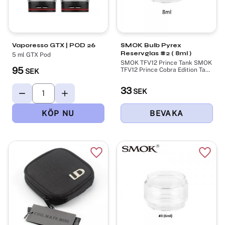
​Vaporesso GTX | POD 26
SMOK Bulb Pyrex
Reservglas #2 ( 8ml )
5 ml GTX Pod
SMOK TFV12 Prince Tank SMOK
95
TFV12 Prince Cobra Edition Tank
SEK
Bubbel Glass Tube (8ml)
33
SEK
Lägg till i favoriter
Lägg t