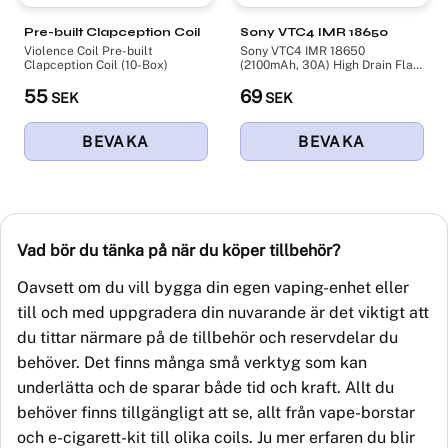
Pre-built Clapception Coil
Sony VTC4 IMR 18650
Violence Coil Pre-built
Sony VTC4 IMR 18650
Clapception Coil (10-Box)
(2100mAh, 30A) High Drain Flat
top
55
69
SEK
SEK
Vad bö
r du t
änka på nä
r du k
öper tillbehö
r?
Oavsett om du vill bygga din egen vaping-enhet eller
till och med uppgradera din nuvarande är det viktigt att
du tittar närmare på de tillbehör och reservdelar du
behöver. Det finns många små verktyg som kan
underlätta och de sparar både tid och kraft. Allt du
behö
ver
finns tillgängligt att se, allt från vape-
borst
ar
och e-cigarett-kit till olika coils. Ju mer erfaren du blir