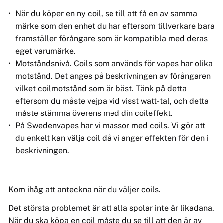
Nä
r du köper en ny coil, se till att f
å en av
samma
märke som den enhet du har eftersom tillverkare bara
framställer förångare som är kompatibla med deras
eget varum
ä
rke.
M
otst
å
ndsniv
å
. Coils som anv
ä
nds f
ö
r vapes har olika
motst
å
nd. Det anges p
å
beskrivningen av förångaren
vilket coilmotstånd som är bäst. T
ä
nk p
å
detta
eftersom du m
å
ste vejpa vid visst watt-tal, och detta
måste stämma överens med din coileffekt.
På
Swedenvapes har vi massor med coils. Vi g
ö
r att
du enkelt kan v
ä
lja coil då vi anger effekten för den i
beskrivningen.
Kom ih
åg att anteckna när du väljer coils.
Det största problemet är att alla spolar inte är likadana.
När
du
ska kö
pa en
coil måste du se till att den är av