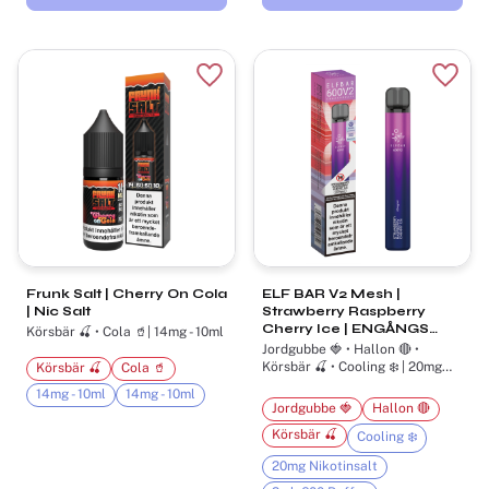
Lägg till i favoriter
Lägg t
Frunk Salt | Cherry On Cola
ELF BAR V2 Mesh |
| Nic Salt
Strawberry Raspberry
Cherry Ice | ENGÅNGS
Körsbär 🍒 • Cola 🥤| 14mg - 10ml
VAPE
Jordgubbe 🍓 • Hallon 🔴 •
Körsbär 🍒 • Cooling ❄️ | 20mg
Körsbär 🍒
Cola 🥤
Nikotinsalt | 2ml- 600 Puffar
14mg - 10ml
14mg - 10ml
Jordgubbe 🍓
Hallon 🔴
Körsbär 🍒
Cooling ❄️
20mg Nikotinsalt