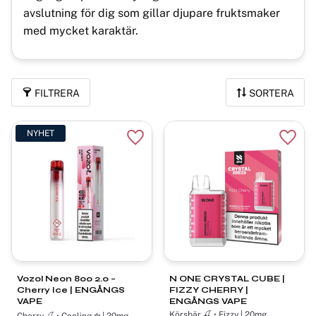
avslutning för dig som gillar djupare fruktsmaker
med mycket karaktär.
FILTRERA
SORTERA
NYHET
Lägg till i favoriter
Lägg t
Vozol Neon 800 2.0 –
N ONE CRYSTAL CUBE |
Cherry Ice | ENGÅNGS
FIZZY CHERRY |
VAPE
ENGÅNGS VAPE
Körsbär 🍒 • Fizzy | 20mg
Cherry 🍒 • Cooling ❄️ | 20mg