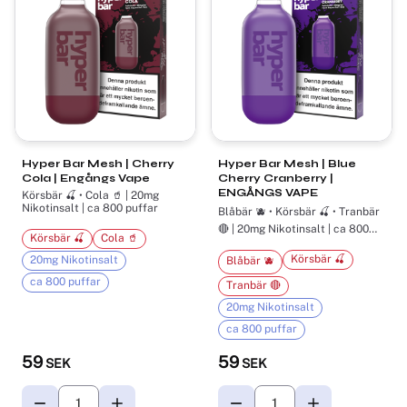
Hyper Bar Mesh | Cherry
Hyper Bar Mesh | Blue
Cola | Engångs Vape
Cherry Cranberry |
ENGÅNGS VAPE
Körsbär 🍒 • Cola 🥤 | 20mg
Nikotinsalt | ca 800 puffar
Blåbär 🫐 • Körsbär 🍒 • Tranbär
🔴 | 20mg Nikotinsalt | ca 800
Körsbär 🍒
Cola 🥤
puffar
Körsbär 🍒
20mg Nikotinsalt
Blåbär 🫐
ca 800 puffar
Tranbär 🔴
20mg Nikotinsalt
ca 800 puffar
59
59
SEK
SEK