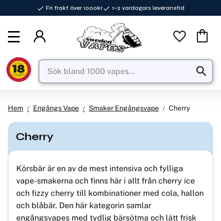
Fri frakt över 1000kr
1–2 vardagars leveranstid
Meny
Favorite
Kundva
Hem
Engångs Vape
Smaker Engångsvape
Cherry
Cherry
Körsbär är en av de mest intensiva och fylliga
vape-smakerna och finns här i allt från cherry ice
och fizzy cherry till kombinationer med cola, hallon
och blåbär. Den här kategorin samlar
engångsvapes med tydlig bärsötma och lätt frisk