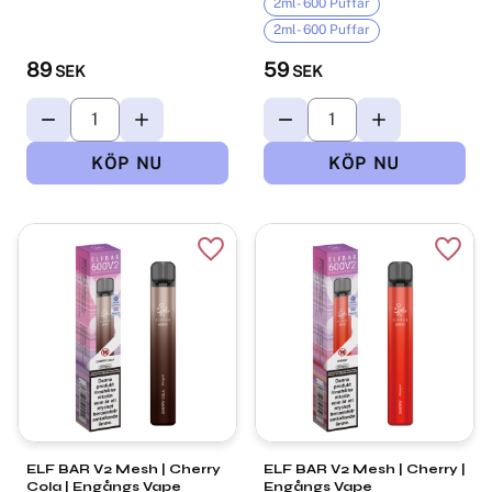
2ml- 600 Puffar
2ml- 600 Puffar
89
59
SEK
SEK
Lägg till i favoriter
Lägg t
ELF BAR V2 Mesh | Cherry
ELF BAR V2 Mesh | Cherry |
Cola | Engångs Vape
Engångs Vape