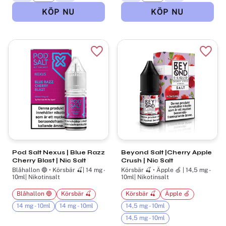
Lägg till i favoriter
Lägg t
Pod Salt Nexus | Blue Razz
Beyond Salt |Cherry Apple
Cherry Blast | Nic Salt
Crush | Nic Salt
Blåhallon 🔵 • Körsbär 🍒| 14 mg -
Körsbär 🍒 • Äpple 🍏 | 14,5 mg -
10ml| Nikotinsalt
10ml| Nikotinsalt
Blåhallon 🔵
Körsbär 🍒
Körsbär 🍒
Äpple 🍏
14 mg - 10ml
14 mg - 10ml
14,5 mg - 10ml
14,5 mg - 10ml