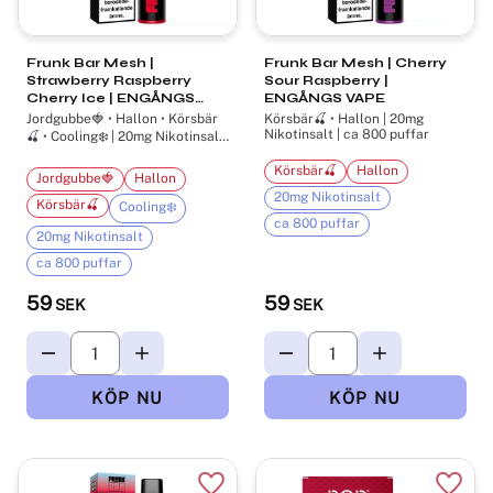
Frunk Bar Mesh |
Frunk Bar Mesh | Cherry
Strawberry Raspberry
Sour Raspberry |
Cherry Ice | ENGÅNGS
ENGÅNGS VAPE
VAPE
Jordgubbe🍓 • Hallon • Körsbär
Körsbär🍒 • Hallon | 20mg
Nikotinsalt | ca 800 puffar
🍒 • Cooling❄️ | 20mg Nikotinsalt
| ca 800 puffar
Körsbär🍒
Hallon
Jordgubbe🍓
Hallon
20mg Nikotinsalt
Körsbär🍒
Cooling❄️
ca 800 puffar
20mg Nikotinsalt
ca 800 puffar
59
59
SEK
SEK