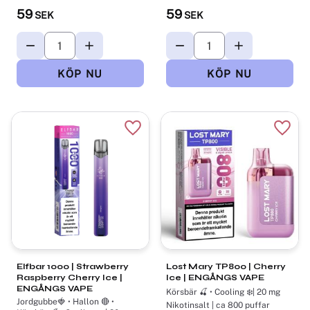
59
59
SEK
SEK
Lägg till i favoriter
Lägg t
Elfbar 1000 | Strawberry
Lost Mary TP800 | Cherry
Raspberry Cherry Ice |
Ice | ENGÅNGS VAPE
ENGÅNGS VAPE
Körsbär 🍒 • Cooling ❄️| 20 mg
Jordgubbe🍓 • Hallon 🔴 •
Nikotinsalt | ca 800 puffar