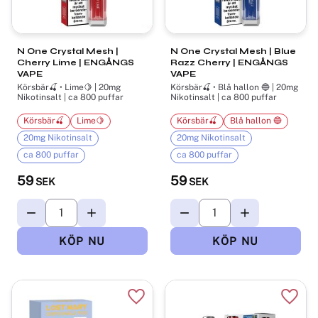
N One Crystal Mesh |
N One Crystal Mesh | Blue
Cherry Lime | ENGÅNGS
Razz Cherry | ENGÅNGS
VAPE
VAPE
Körsbär🍒 • Lime🍋 | 20mg
Körsbär🍒 • Blå hallon 🔵 | 20mg
Nikotinsalt | ca 800 puffar
Nikotinsalt | ca 800 puffar
Körsbär🍒
Lime🍋
Körsbär🍒
Blå hallon 🔵
20mg Nikotinsalt
20mg Nikotinsalt
ca 800 puffar
ca 800 puffar
59
59
SEK
SEK
Lägg till i favoriter
Lägg t