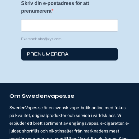
Skriv din e-postadress för att
prenumerera
Exempel: abc@xyz.com
PRENUMERERA
Om Swedenvapes.se
SwedenVapes.se är en svensk vape-butik online med fokus
på kvalitet, originalprodukter och service i världsklass. Vi
erbjuder ett brett sortiment av engångsvapes, e-cigaretter, e-
juicer, shortfills och nikotinsalter från marknadens mest
populära varumärken – som Elfbar, Vozol, Frunk, Aroma King,