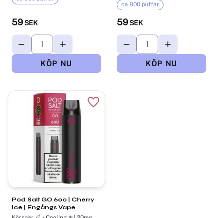
ca 800 puffar
59
59
SEK
SEK
Lägg till i favoriter
Pod Salt GO 600 | Cherry
Ice | Engångs Vape
Körsbär 🍒 • Cooling ❄️ | 20mg