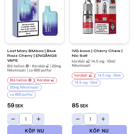
Lost Mary BM600​ | Blue
IVG 6000 | Cherry Chew |
Razz Cherry | ENGÅNGS
Nic Salt
VAPE
körsbär 🍒| 14,5 mg - 10ml|
Nikotinsalt
Blå hallon 🔵 • Körsbär🍒 | 20mg
Nikotinsalt | ca 600 puffar
körsbär 🍒
14,5 mg - 10ml
Blå hallon 🔵
Körsbär🍒
14,5 mg - 10ml
20mg Nikotinsalt
ca 600 puffar
59
85
SEK
SEK