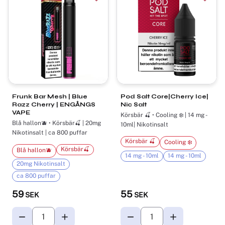
Lägg till i favoriter
Lägg t
Frunk Bar Mesh | Blue
Pod Salt Core|Cherry Ice|
Razz Cherry | ENGÅNGS
Nic Salt
VAPE
Körsbär 🍒 • Cooling ❄️ | 14 mg -
Blå hallon🫐 • Körsbär🍒 | 20mg
10ml| Nikotinsalt
Nikotinsalt | ca 800 puffar
Körsbär 🍒
Cooling ❄️
Körsbär🍒
Blå hallon🫐
14 mg - 10ml
14 mg - 10ml
20mg Nikotinsalt
ca 800 puffar
59
55
SEK
SEK