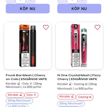
Lägg till i favoriter
Lägg t
Frunk Bar Mesh | Cherry
N One Crystal Mesh | Fizzy
on Cola | ENGÅNGS VAPE
Cherry | ENGÅNGS VAPE
Körsbär 🍒 • Cola 🥤 | 20mg
Körsbär 🍒 • Cooling ❄️ | 20mg
Nikotinsalt | ca 800 puffar
Nikotinsalt | ca 800 puffar
Körsbär 🍒
Cola 🥤
Körsbär 🍒
Cooling ❄️
20mg Nikotinsalt
20mg Nikotinsalt
ca 800 puffar