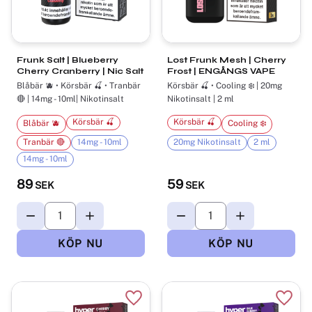
Frunk Salt | Blueberry
Lost Frunk Mesh | Cherry
Cherry Cranberry | Nic Salt
Frost | ENGÅNGS VAPE
Blåbär 🫐 • Körsbär 🍒 • Tranbär
Körsbär 🍒 • Cooling ❄️ | 20mg
🔴 | 14mg - 10ml| Nikotinsalt
Nikotinsalt | 2 ml
Körsbär 🍒
Körsbär 🍒
Blåbär 🫐
Cooling ❄️
Tranbär 🔴
14mg - 10ml
20mg Nikotinsalt
2 ml
14mg - 10ml
89
59
SEK
SEK
Lägg till i favoriter
Lägg t