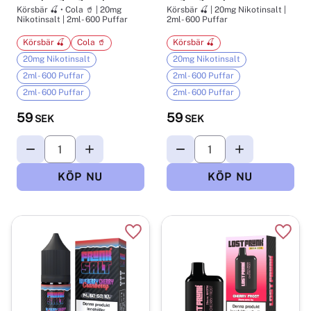
Körsbär 🍒 • Cola 🥤 | 20mg
Körsbär 🍒 | 20mg Nikotinsalt |
Nikotinsalt | 2ml- 600 Puffar
2ml- 600 Puffar
Körsbär 🍒
Cola 🥤
Körsbär 🍒
20mg Nikotinsalt
20mg Nikotinsalt
2ml- 600 Puffar
2ml- 600 Puffar
2ml- 600 Puffar
2ml- 600 Puffar
59
59
SEK
SEK
Lägg till i favoriter
Lägg t