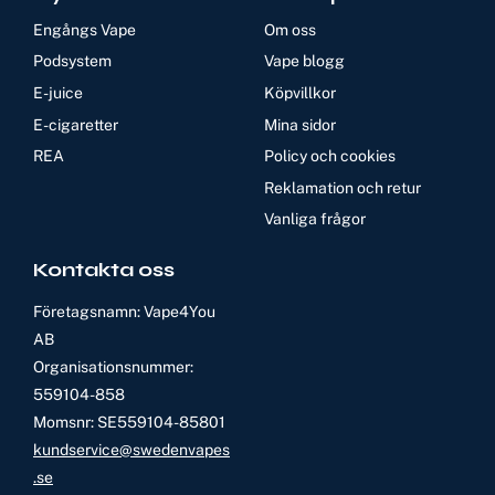
Engångs Vape
Om oss
Podsystem
Vape blogg
E-juice
Köpvillkor
E-cigaretter
Mina sidor
REA
Policy och cookies
Reklamation och retur
Vanliga frågor
Kontakta oss
Företagsnamn: Vape4You
AB
Organisationsnummer:
559104-858
Momsnr: SE559104-85801
kundservice@swedenvapes
.se