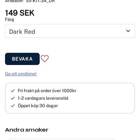
Artikelnr
SV-KIT-34_DR
149
SEK
Färg
BEVAKA
Lägg till i favoriter
Ge ett omdöme!
Fri frakt på order över 1000kr
1-2 vardagars leveranstid
Öppet köp 30 dagar
Andra smaker