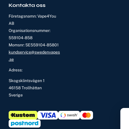
Kontakta oss
Företagsnamn: Vape4You
AB
Organisationsnummer:
559104-858
Momsnr: SE559104-85801
kundservice@swedenvapes
.se
Adress:
Skogsklintsvägen 1
46158 Trollhättan
Sverige