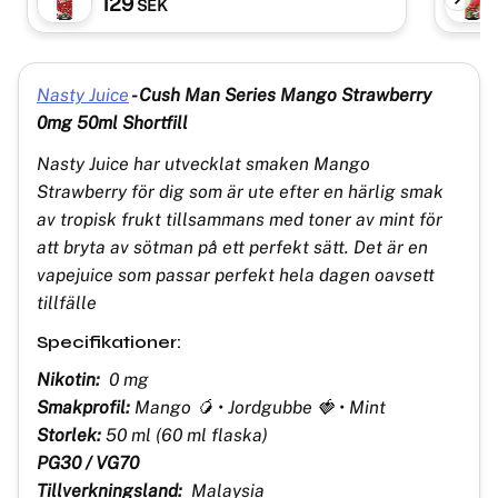
129
SEK
Nasty Juice
- Cush Man Series Mango Strawberry
0mg 50ml Shortfill
Nasty Juice har utvecklat smaken Mango
Strawberry för dig som är ute efter en härlig smak
av tropisk frukt tillsammans med toner av mint för
att bryta av sötman på ett perfekt sätt. Det är en
vapejuice som passar perfekt hela dagen oavsett
tillfälle
Specifikationer:
Nikotin:
0 mg
Smakprofil:
Mango 🥭 • Jordgubbe 🍓 • Mint
Storlek:
50 ml (60 ml flaska)
PG30 / VG70
Tillverkningsland:
Malaysia