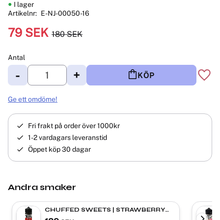
I lager
Artikelnr
E-NJ-00050-16
Nedsatt pris:
79
SEK
180
SEK
Ordinarie pris:
Antal
-
+
KÖP
Lägg 
Ge ett omdöme!
Fri frakt på order över 1000kr
1-2 vardagars leveranstid
Öppet köp 30 dagar
Andra smaker
CHUFFED SWEETS | STRAWBERRY
LACES | Shortfill