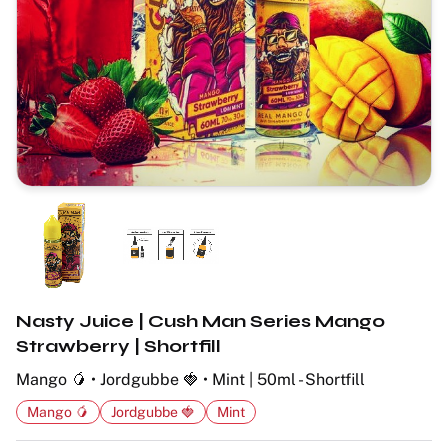
Nasty Juice | Cush Man Series Mango
Strawberry | Shortfill
Mango 🥭 • Jordgubbe 🍓 • Mint | 50ml - Shortfill
Mango 🥭
Jordgubbe 🍓
Mint