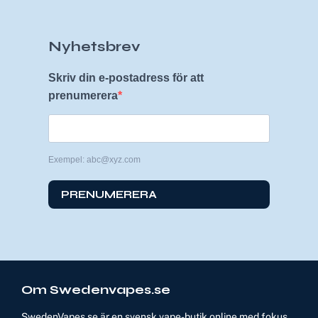
Nyhetsbrev
Skriv din e-postadress för att
prenumerera
Exempel: abc@xyz.com
PRENUMERERA
Om Swedenvapes.se
SwedenVapes.se är en svensk vape-butik online med fokus