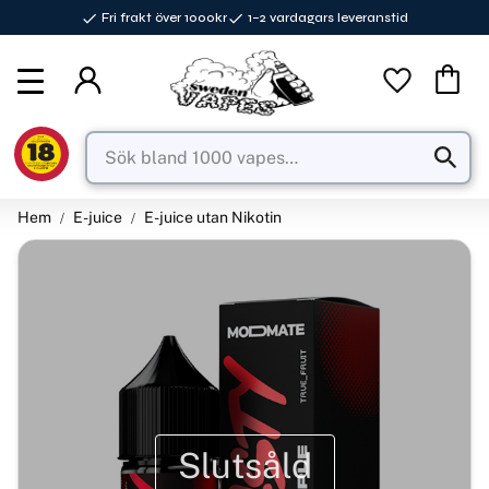
Fri frakt över 1000kr
1–2 vardagars leveranstid
Meny
Favorite
Kundva
Hem
E-juice
E-juice utan Nikotin
Slutsåld