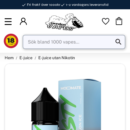
Fri frakt över 1000kr
1–2 vardagars leveranstid
Meny
Favorite
Kundva
Hem
E-juice
E-juice utan Nikotin