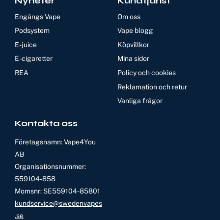
Nyheter
Kundtjänst
Engångs Vape
Om oss
Podsystem
Vape blogg
E-juice
Köpvillkor
E-cigaretter
Mina sidor
REA
Policy och cookies
Reklamation och retur
Vanliga frågor
Kontakta oss
Företagsnamn: Vape4You
AB
Organisationsnummer:
559104-858
Momsnr: SE559104-85801
kundservice@swedenvapes
.se