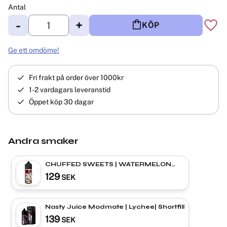
Antal
-
+
KÖP
Lägg 
Ge ett omdöme!
Fri frakt på order över 1000kr
1-2 vardagars leveranstid
Öppet köp 30 dagar
Andra smaker
CHUFFED SWEETS | WATERMELON
CHEW | Shortfill
129
SEK
Nasty Juice Modmate | Lychee| Shortfill
139
SEK