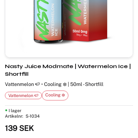
Nasty Juice Modmate | Watermelon Ice |
Shortfill
Vattenmelon 🍉 • Cooling ❄️ | 50ml - Shortfill
Cooling ❄️
Vattenmelon 🍉
I lager
Artikelnr
S-1034
139
SEK