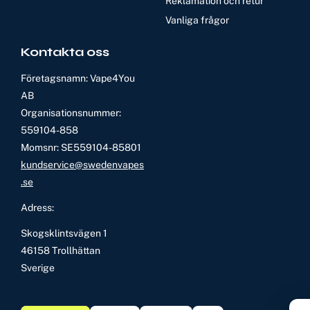
Reklamation och retur
Vanliga frågor
Kontakta oss
Företagsnamn: Vape4You
AB
Organisationsnummer:
559104-858
Momsnr: SE559104-85801
kundservice@swedenvapes
.se
Adress:
Skogsklintsvägen 1
46158 Trollhättan
Sverige