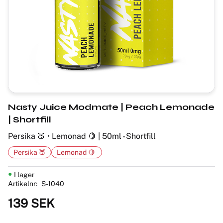
Nasty Juice Modmate | Peach Lemonade
| Shortfill
Persika 🍑 • Lemonad 🍋 ​| 50ml - Shortfill
Persika 🍑
Lemonad 🍋 ​
I lager
Artikelnr
S-1040
139
SEK