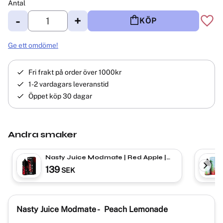
Antal
-
+
KÖP
Lägg 
Ge ett omdöme!
Fri frakt på order över 1000kr
1-2 vardagars leveranstid
Öppet köp 30 dagar
Andra smaker
Nasty Juice Modmate | Red Apple |
Shortfill
139
SEK
Nasty Juice Modmate - Peach Lemonade