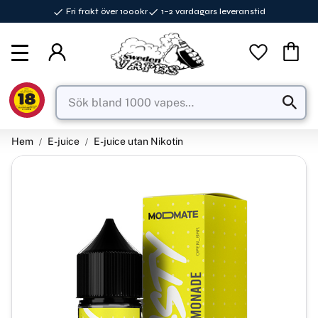
Fri frakt över 1000kr
1–2 vardagars leveranstid
Meny
Favorite
Kundva
Hem
E-juice
E-juice utan Nikotin