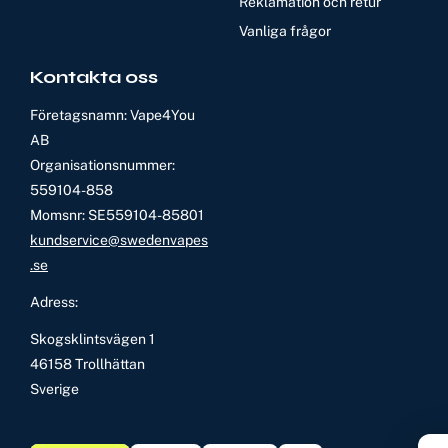
Reklamation och retur
Vanliga frågor
Kontakta oss
Företagsnamn: Vape4You
AB
Organisationsnummer:
559104-858
Momsnr: SE559104-85801
kundservice@swedenvapes
.se
Adress:
Skogsklintsvägen 1
46158 Trollhättan
Sverige