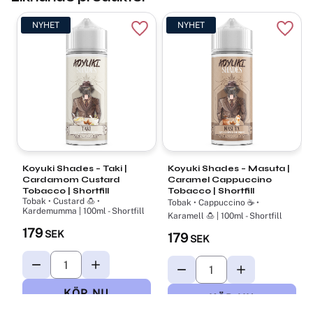
NYHET
NYHET
Lägg till i favoriter
Lägg t
Koyuki Shades – Taki |
Koyuki Shades – Masuta |
Cardamom Custard
Caramel Cappuccino
Tobacco | Shortfill
Tobacco | Shortfill
Tobak • Custard 🍮 •
Tobak • Cappuccino ☕ •
Kardemumma | 100ml - Shortfill
Karamell 🍮 | 100ml - Shortfill
179
SEK
179
SEK