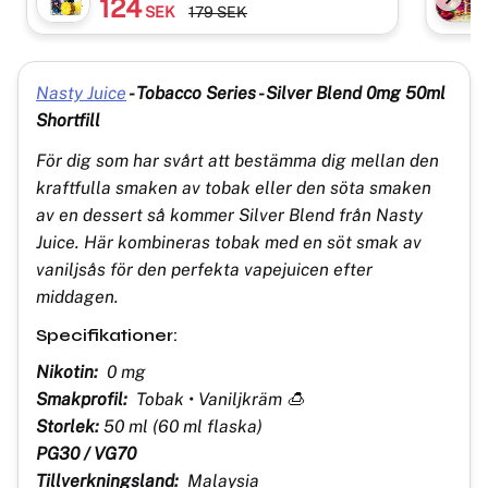
124
SEK
179
SEK
Nasty Juice
-
Tobacco Series - Silver Blend 0mg 50ml
Shortfill
För dig som har svårt att bestämma dig mellan den
kraftfulla smaken av tobak eller den söta smaken
av en dessert så kommer Silver Blend från Nasty
Juice. Här kombineras tobak med en söt smak av
vaniljsås för den perfekta vapejuicen efter
middagen.
Specifikationer:
Nikotin:
0 mg
Smakprofil:
Tobak • Vaniljkräm 🍮
Storlek:
50 ml (60 ml flaska)
PG30 / VG70
Tillverkningsland:
Malaysia