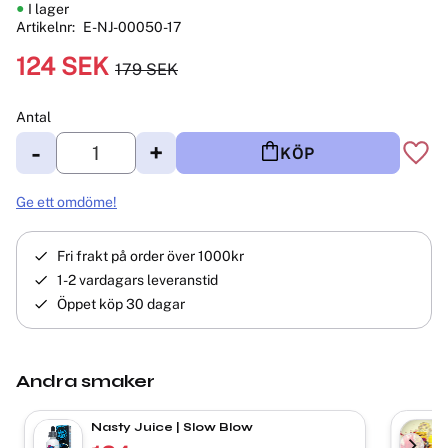
I lager
Artikelnr
E-NJ-00050-17
Nedsatt pris:
124
SEK
179
SEK
Ordinarie pris:
Antal
-
+
KÖP
Lägg 
Ge ett omdöme!
Fri frakt på order över 1000kr
1-2 vardagars leveranstid
Öppet köp 30 dagar
Andra smaker
Nasty Juice | Slow Blow