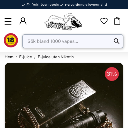
Fri frakt över 1000kr
1–2 vardagars leveranstid
Meny
Favorite
Kundva
Hem
E-juice
E-juice utan Nikotin
31
%