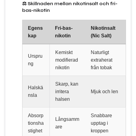
⚖️ Skillnaden mellan nikotinsalt och fri-
bas-nikotin
Egens
Fri-bas-
Nikotinsalt
kap
nikotin
(Nic Salt)
Kemiskt
Naturligt
Urspru
modifierad
extraherat
ng
nikotin
från tobak
Skarp, kan
Halskä
irritera
Mjuk och len
nsla
halsen
Absorp
Snabbare
Långsamm
tionsha
upptag i
are
stighet
kroppen