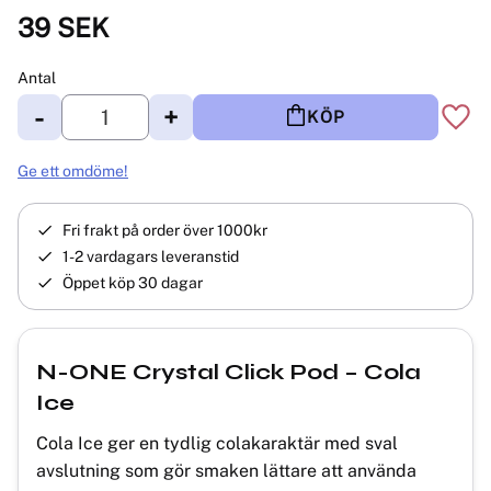
39
SEK
Antal
-
+
KÖP
Lägg 
Ge ett omdöme!
Fri frakt på order över 1000kr
1-2 vardagars leveranstid
Öppet köp 30 dagar
N-ONE Crystal Click Pod – Cola
Ice
Cola Ice ger en tydlig colakaraktär med sval
avslutning som gör smaken lättare att använda