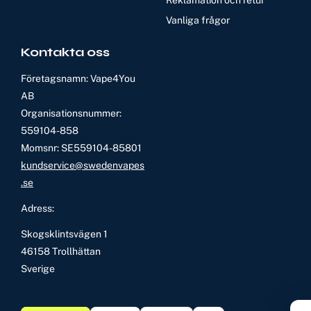
Reklamation och retur
Vanliga frågor
Kontakta oss
Företagsnamn: Vape4You
AB
Organisationsnummer:
559104-858
Momsnr: SE559104-85801
kundservice@swedenvapes
.se
Adress:
Skogsklintsvägen 1
46158 Trollhättan
Sverige