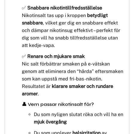
✅
Snabbare nikotintillfredsställelse
Nikotinsalt tas upp i kroppen
betydligt
snabbare
, vilket ger dig en snabbare effekt
och dämpar nikotinsug effektivt – perfekt för
dig som vill ha snabb tillfredsställelse utan
att kedje-vapa.
✅
Renare och mjukare smak
Nic salt förbättrar smaken på e-vätskan
genom att eliminera den “hårda” eftersmaken
som kan uppstå med fri-bas-nikotin.
Resultatet är
klarare smaker och rundare
aromer
.
👤 Vem passar nikotinsalt för?
Du som nyligen slutat röka och vill ha en
mjuk övergång
Du som upplever
halsirritation
av