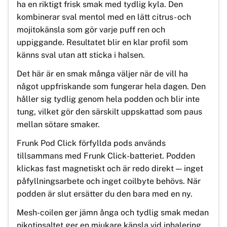
ha en riktigt frisk smak med tydlig kyla. Den
kombinerar sval mentol med en lätt citrus- och
mojitokänsla som gör varje puff ren och
uppiggande. Resultatet blir en klar profil som
känns sval utan att sticka i halsen.
Det här är en smak många väljer när de vill ha
något uppfriskande som fungerar hela dagen. Den
håller sig tydlig genom hela podden och blir inte
tung, vilket gör den särskilt uppskattad som paus
mellan sötare smaker.
Frunk Pod Click förfyllda pods används
tillsammans med Frunk Click-batteriet. Podden
klickas fast magnetiskt och är redo direkt — inget
påfyllningsarbete och inget coilbyte behövs. När
podden är slut ersätter du den bara med en ny.
Mesh-coilen ger jämn ånga och tydlig smak medan
nikotinsaltet ger en mjukare känsla vid inhalering.