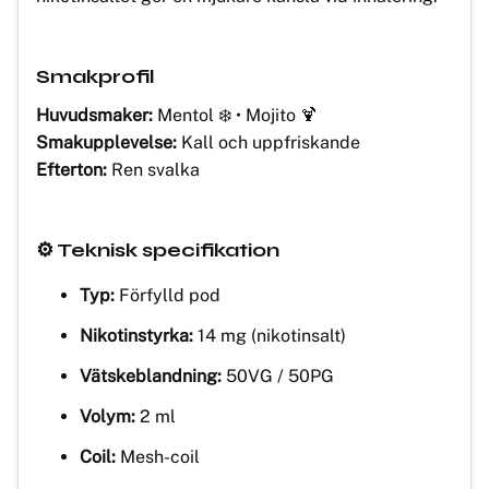
Smakprofil
Huvudsmaker:
Mentol ❄️ • Mojito 🍹
Smakupplevelse:
Kall och uppfriskande
Efterton:
Ren svalka
⚙️ Teknisk specifikation
Typ:
Förfylld pod
Nikotinstyrka:
14 mg (nikotinsalt)
Vätskeblandning:
50VG / 50PG
Volym:
2 ml
Coil:
Mesh-coil