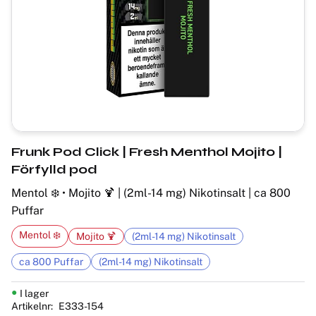
Frunk Pod Click | Fresh Menthol Mojito |
Förfylld pod
Mentol ❄️ • Mojito 🍹 | (2ml-14 mg) Nikotinsalt | ca 800
Puffar
Mentol ❄️
Mojito 🍹
(2ml-14 mg) Nikotinsalt
ca 800 Puffar
(2ml-14 mg) Nikotinsalt
I lager
Artikelnr
E333-154