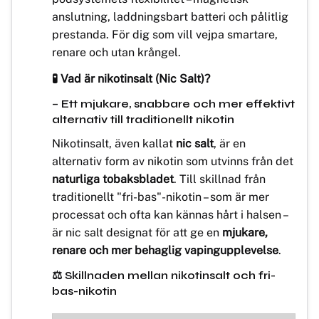
anslutning, laddningsbart batteri och pålitlig
prestanda. För dig som vill vejpa smartare,
renare och utan krångel.
🧪 Vad är nikotinsalt (Nic Salt)?
– Ett mjukare, snabbare och mer effektivt
alternativ till traditionellt nikotin
Nikotinsalt, även kallat
nic salt
, är en
alternativ form av nikotin som utvinns från det
naturliga tobaksbladet
. Till skillnad från
traditionellt "fri-bas"-nikotin – som är mer
processat och ofta kan kännas hårt i halsen –
är nic salt designat för att ge en
mjukare,
renare och mer behaglig vapingupplevelse
.
⚖️ Skillnaden mellan nikotinsalt och fri-
bas-nikotin