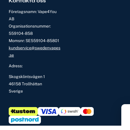
Kontakta oss
Företagsnamn: Vape4You
AB
Organisationsnummer:
559104-858
Momsnr: SE559104-85801
kundservice@swedenvapes
.se
Adress:
Skogsklintsvägen 1
46158 Trollhättan
Sverige