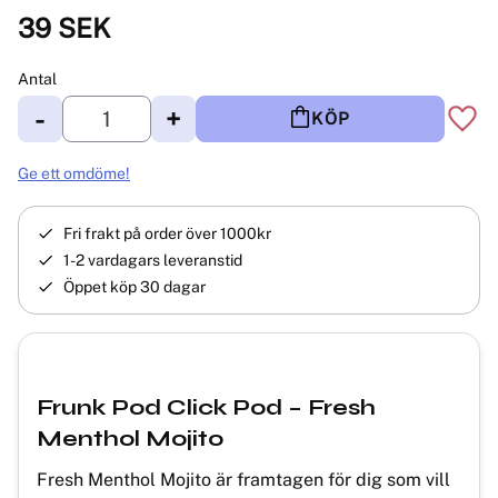
39
SEK
Antal
-
+
KÖP
Lägg 
Ge ett omdöme!
Fri frakt på order över 1000kr
1-2 vardagars leveranstid
Öppet köp 30 dagar
Frunk Pod Click Pod – Fresh
Menthol Mojito
Fresh Menthol Mojito är framtagen för dig som vill