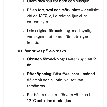
Utom räckhåll för barn och husdjur
På en
torr, sval och mörk plats
– idealiskt
vid ca
12 °C
, ej i direkt solljus eller
extrem kyla
I sin
originalförpackning
, med synliga
varningsetiketter och förslutningar
intakta
⏳ Hållbarhet på e-vätska
Obruten förpackning:
Håller i upp till
2
år
Efter öppning:
Bäst före inom
1 månad
,
då smak och nikotinkvalitet kan
försämras
För bästa resultat: förvara vätskan i
12 °C och utan direkt ljus