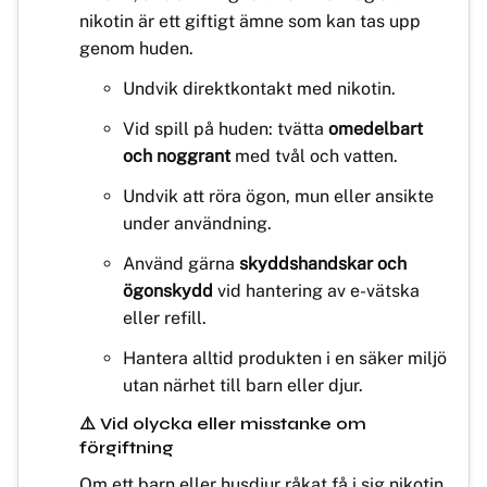
nikotin är ett giftigt ämne som kan tas upp
genom huden.
Undvik direktkontakt med nikotin.
Vid spill på huden: tvätta
omedelbart
och noggrant
med tvål och vatten.
Undvik att röra ögon, mun eller ansikte
under användning.
Använd gärna
skyddshandskar och
ögonskydd
vid hantering av e-vätska
eller refill.
Hantera alltid produkten i en säker miljö
utan närhet till barn eller djur.
⚠️ Vid olycka eller misstanke om
förgiftning
Om ett barn eller husdjur råkat få i sig nikotin,