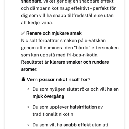
snabbare
, vilket ger dig en snabbare effekt
och dämpar nikotinsug effektivt – perfekt för
dig som vill ha snabb tillfredsställelse utan
att kedje-vapa.
✅
Renare och mjukare smak
Nic salt förbättrar smaken på e-vätskan
genom att eliminera den “hårda” eftersmaken
som kan uppstå med fri-bas-nikotin.
Resultatet är
klarare smaker och rundare
aromer
.
👤 Vem passar nikotinsalt för?
Du som nyligen slutat röka och vill ha en
mjuk övergång
Du som upplever
halsirritation
av
traditionellt nikotin
Du som vill ha
snabb effekt
utan att