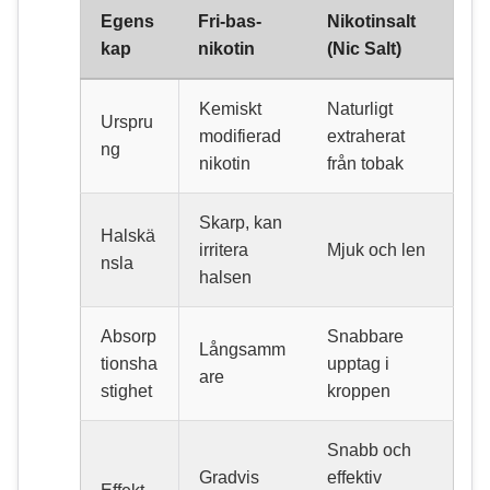
Egens
Fri-bas-
Nikotinsalt
kap
nikotin
(Nic Salt)
Kemiskt
Naturligt
Urspru
modifierad
extraherat
ng
nikotin
från tobak
Skarp, kan
Halskä
irritera
Mjuk och len
nsla
halsen
Absorp
Snabbare
Långsamm
tionsha
upptag i
are
stighet
kroppen
Snabb och
Gradvis
effektiv