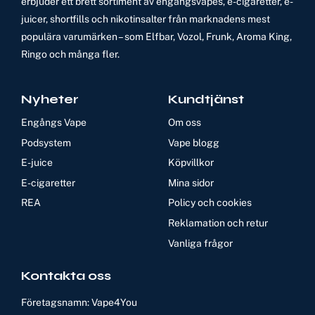
erbjuder ett brett sortiment av engångsvapes, e-cigaretter, e-
juicer, shortfills och nikotinsalter från marknadens mest
populära varumärken – som Elfbar, Vozol, Frunk, Aroma King,
Ringo och många fler.
Nyheter
Kundtjänst
Engångs Vape
Om oss
Podsystem
Vape blogg
E-juice
Köpvillkor
E-cigaretter
Mina sidor
REA
Policy och cookies
Reklamation och retur
Vanliga frågor
Kontakta oss
Företagsnamn: Vape4You