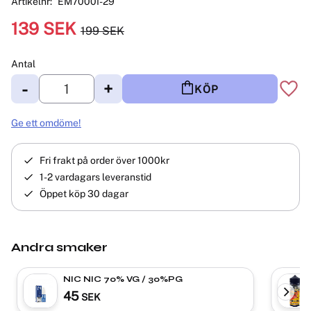
Artikelnr
EM7000I-29
Nedsatt pris:
139
SEK
199
SEK
Ordinarie pris:
Antal
-
+
KÖP
Lägg 
Ge ett omdöme!
Fri frakt på order över 1000kr
1-2 vardagars leveranstid
Öppet köp 30 dagar
Andra smaker
NIC NIC 70% VG / 30%PG
45
SEK