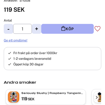
Artikelnr
S-1008
119
SEK
Antal
-
+
KÖP
Lägg 
Ge ett omdöme!
Fri frakt på order över 1000kr
1-2 vardagars leveranstid
Öppet köp 30 dagar
Andra smaker
Seriously Slushy | Raspberry Tangerine
| Shortfill
119
SEK