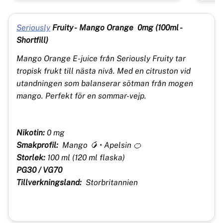
Seriously
Fruity - Mango Orange 0mg (100ml -
Shortfill)
Mango Orange E-juice från Seriously Fruity tar
tropisk frukt till nästa nivå. Med en citruston vid
utandningen som balanserar sötman från mogen
mango. Perfekt för en sommar-vejp.
Nikotin:
0 mg
Smakprofil:
Mango 🥭 • Apelsin 🍊
Storlek:
100 ml (120 ml flaska)
PG30 / VG70
Tillverkningsland:
Storbritannien