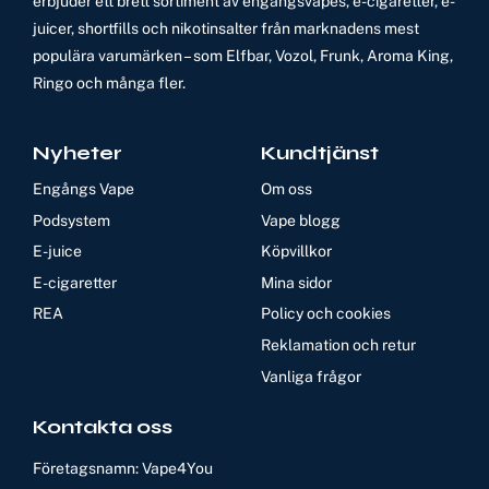
erbjuder ett brett sortiment av engångsvapes, e-cigaretter, e-
juicer, shortfills och nikotinsalter från marknadens mest
populära varumärken – som Elfbar, Vozol, Frunk, Aroma King,
Ringo och många fler.
Nyheter
Kundtjänst
Engångs Vape
Om oss
Podsystem
Vape blogg
E-juice
Köpvillkor
E-cigaretter
Mina sidor
REA
Policy och cookies
Reklamation och retur
Vanliga frågor
Kontakta oss
Företagsnamn: Vape4You