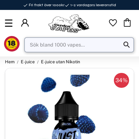
Fri frakt över 1000kr
1–2 vardagars leveranstid
Meny
Favorite
Kundva
Hem
E-juice
E-juice utan Nikotin
34
%