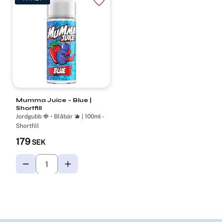
Lägg till i favoriter
Mumma Juice – Blue |
Shortfill
Jordgubb 🍓 • Blåbär 🫐 | 100ml -
Shortfill
179
SEK