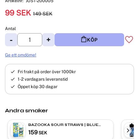
Artikelnr
JUST-200005
Nedsatt pris:
99
SEK
149
SEK
Ordinarie pris:
Antal
-
+
KÖP
Lägg 
Ge ett omdöme!
Fri frakt på order över 1000kr
1-2 vardagars leveranstid
Öppet köp 30 dagar
Andra smaker
BAZOOKA SOUR STRAWS | BLUE
RASPBERRY | Shortfill
159
SEK