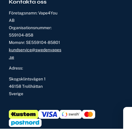
Kontakta oss
Företagsnamn: Vape4You
AB
Organisationsnummer:
559104-858
Momsnr: SE559104-85801
kundservice@swedenvapes
.se
Adress:
Skogsklintsvägen 1
46158 Trollhättan
Sverige