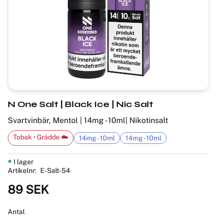
N One Salt | Black Ice | Nic Salt
Svartvinbär, Mentol | 14mg - 10ml| Nikotinsalt
Tobak • Grädde ☁️
14mg - 10ml
14mg - 10ml
I lager
Artikelnr
E-Salt-54
89
SEK
Antal