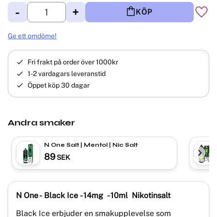
-
+
KÖP
Lägg 
Ge ett omdöme!
Fri frakt på order över 1000kr
1-2 vardagars leveranstid
Öppet köp 30 dagar
Andra smaker
N One Salt | Mentol | Nic Salt
89
SEK
N One - Black Ice
- 14mg
- 10ml Nikotinsalt
Black Ice erbjuder en smakupplevelse som