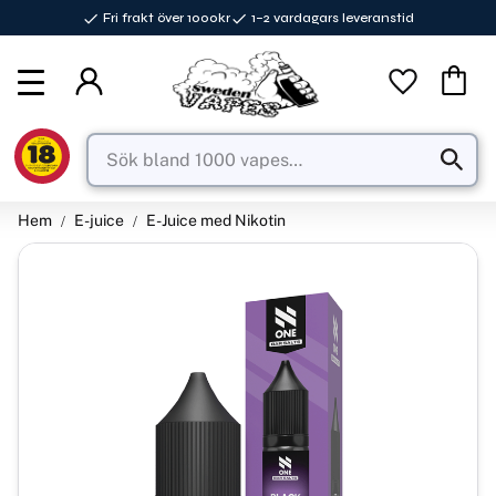
Fri frakt över 1000kr
1–2 vardagars leveranstid
Meny
Favorite
Kundva
Hem
E-juice
E-Juice med Nikotin