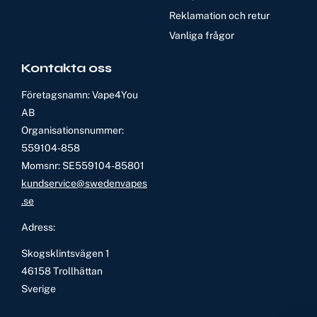
Reklamation och retur
Vanliga frågor
Kontakta oss
Företagsnamn: Vape4You
AB
Organisationsnummer:
559104-858
Momsnr: SE559104-85801
kundservice@swedenvapes
.se
Adress:
Skogsklintsvägen 1
46158 Trollhättan
Sverige