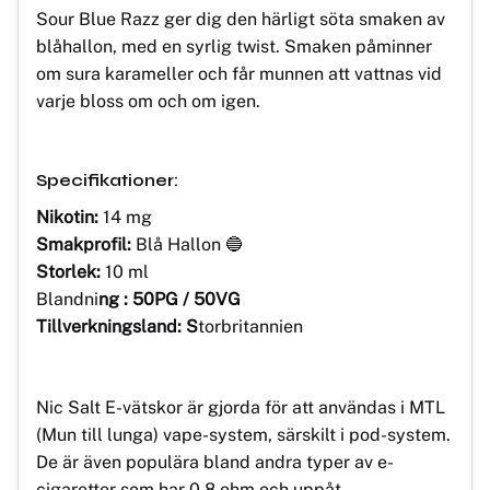
Sour Blue Razz ger dig den härligt söta smaken av
blåhallon, med en syrlig twist. Smaken påminner
om sura karameller och får munnen att vattnas vid
varje bloss om och om igen.
Specifikationer:
Nikotin:
14 mg
Smakprofil:
Blå Hallon 🔵
Storlek:
10 ml
Blandni
ng :
50PG / 50VG
Tillverkningsland: S
torbritannien
Nic Salt E-vätskor är gjorda för att användas i MTL
(Mun till lunga) vape-system, särskilt i pod-system.
De är även populära bland andra typer av e-
cigaretter som har 0,8 ohm och uppåt.