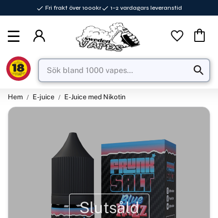
Fri frakt över 1000kr
1–2 vardagars leveranstid
Meny
Favorite
Kundva
Hem
E-juice
E-Juice med Nikotin
Slutsåld