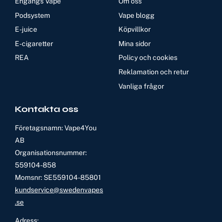
Engångs Vape
Om oss
Podsystem
Vape blogg
E-juice
Köpvillkor
E-cigaretter
Mina sidor
REA
Policy och cookies
Reklamation och retur
Vanliga frågor
Kontakta oss
Företagsnamn: Vape4You
AB
Organisationsnummer:
559104-858
Momsnr: SE559104-85801
kundservice@swedenvapes
.se
Adress: