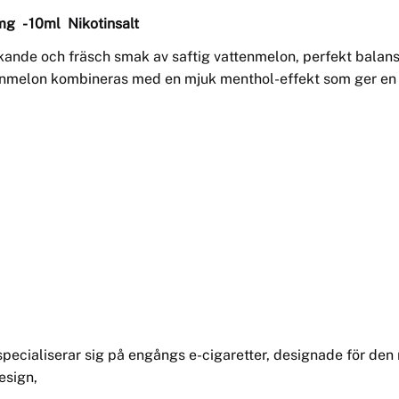
9 mg
- 10ml Nikotinsalt
kande och fräsch smak av saftig vattenmelon, perfekt balan
enmelon kombineras med en mjuk menthol-effekt som ger en 
pecialiserar sig på engångs e-cigaretter, designade för de
esign,