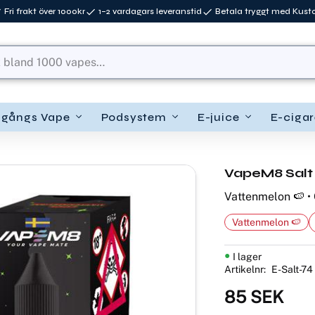
Fri frakt över 1000kr
1–2 vardagars leveranstid
Betala tryggt med Kus
ngångs Vape
Podsystem
E-juice
E-cigar
VapeM8 Salt 
Vattenmelon 🍉 • C
Vattenmelon 🍉
I lager
Artikelnr
E-Salt-74
85
SEK