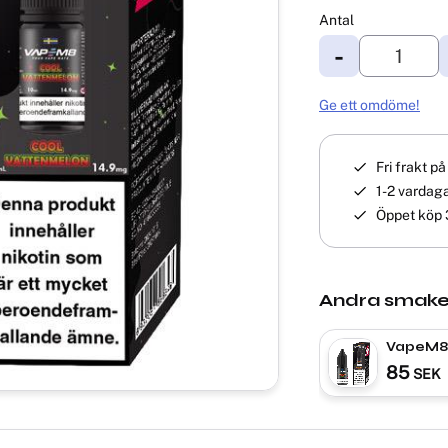
Antal
-
Ge ett omdöme!
Fri frakt p
1-2 vardaga
Öppet köp 
Andra smake
VapeM8 
Kiwi | Ni
85
SEK