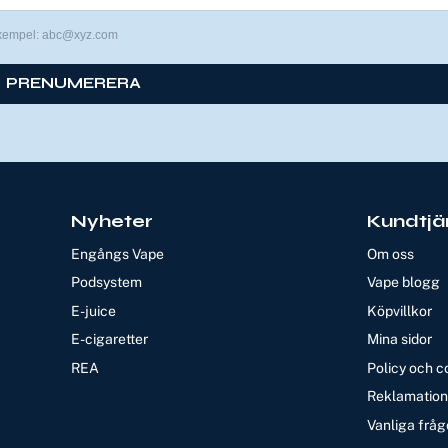
xempel: abc@xyz.com
PRENUMERERA
Nyheter
Kundtjä
Engångs Vape
Om oss
Podsystem
Vape blogg
E-juice
Köpvillkor
E-cigaretter
Mina sidor
REA
Policy och c
Reklamation 
Vanliga fråg