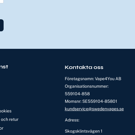
nst
Kontakta oss
Företagsnamn: Vape4You AB
Organisationsnummer:
559104-858
Momsnr: SE559104-85801
kundservice@swedenvapes.se
ookies
och retur
Adress:
or
Skogsklintsvägen 1