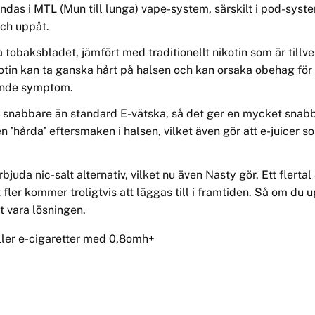
vändas i MTL (Mun till lunga) vape-system, särskilt i pod-sys
och uppåt.
a tobaksbladet, jämfört med traditionellt nikotin som är tillv
otin kan ta ganska hårt på halsen och kan orsaka obehag för v
knande symptom.
nabbare än standard E-vätska, så det ger en mycket snabbare 
n ’hårda’ eftersmaken i halsen, vilket även gör att e-juicer so
t erbjuda nic-salt alternativ, vilket nu även Nasty gör. Ett fle
t fler kommer troligtvis att läggas till i framtiden. Så om du
lt vara lösningen.
ler e-cigaretter med 0,8omh+