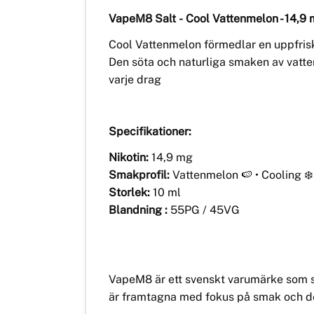
VapeM8 Salt
- Cool Vattenmelon
- 14,
Cool Vattenmelon förmedlar en uppfris
Den söta och naturliga smaken av vatt
varje drag
Specifikationer:
Nikotin:
14,9 mg
Smakprofil:
Vattenmelon 🍉 • Cooling ❄️
Storlek:
10 ml
Blandning :
55PG / 45VG
VapeM8 är ett svenskt varumärke som s
är framtagna med fokus på smak och d