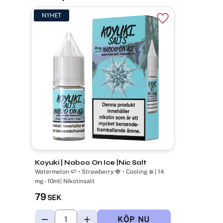
NYHET
Lägg till i favori
Koyuki | Naboo On Ice |Nic Salt
Watermelon 🍉 • Strawberry 🍓 • Cooling ❄️ | 14
mg - 10ml| Nikotinsalt
79
SEK