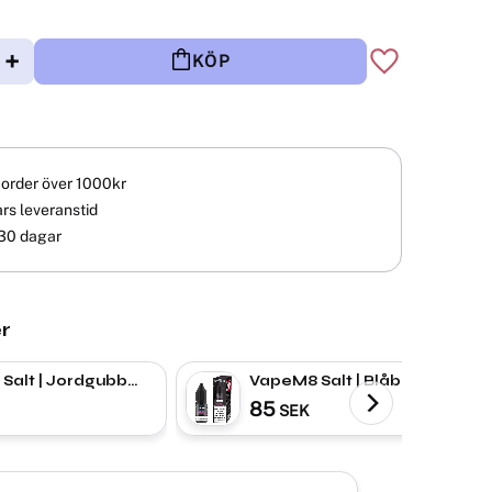
+
KÖP
Lägg till i fav
å order över 1000kr
rs leveranstid
30 dagar
r
Salt | Jordgubb
VapeM8 Salt | Blåbär
c Salt
Bubblegum | Nic Salt
85
SEK