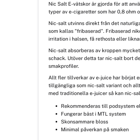
Nic Salt E-vätskor är gjorda för att an
typer av e-cigaretter som har 0,8 ohm 
Nic-salt utvinns direkt från det naturlig
som kallas "fribaserad". Fribaserad nik
irritation i halsen, få rethosta eller li
Nic-salt absorberas av kroppen mycket s
schack. Utöver detta tar nic-salt bort de
smakprofiler.
Allt fler tillverkar av e-juice har börja
tillgängliga som nic-salt variant och all
med traditionella e-juicer så kan nic-sa
Rekommenderas till podsystem el
Fungerar bäst i MTL system
Skonsammare bloss
Minimal påverkan på smaken