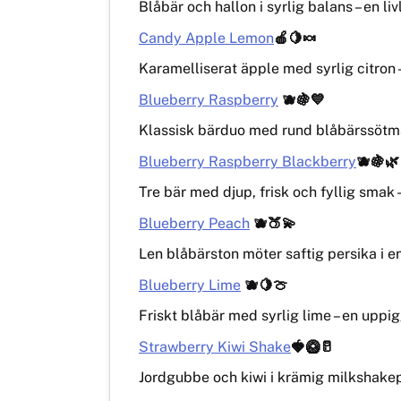
Blåbär och hallon i syrlig balans – en li
Candy Apple Lemon
🍎🍋🍬
Karamelliserat äpple med syrlig citron 
Blueberry Raspberry
🫐🍇💙
Klassisk bärduo med rund blåbärssötma 
Blueberry Raspberry Blackberry
🫐🍇🌿
Tre bär med djup, frisk och fyllig smak –
Blueberry Peach
🫐🍑💫
Len blåbärston möter saftig persika i e
Blueberry Lime
🫐🍋🍈
Friskt blåbär med syrlig lime – en uppi
Strawberry Kiwi Shake
🍓🥝🥛
Jordgubbe och kiwi i krämig milkshakepro