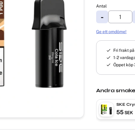
Antal
-
Ge ett omdöme!
Fri frakt p
1-2 vardaga
Öppet köp 
Andra smake
SKE Cry
Lemon 
55
SEK