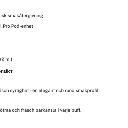
tisk smakåtergivning
l Pro Pod-enhet
g
(2 ml)
rsikt
sch syrlighet – en elegant och rund smakprofil.
tma och fräsch bärkänsla i varje puff.