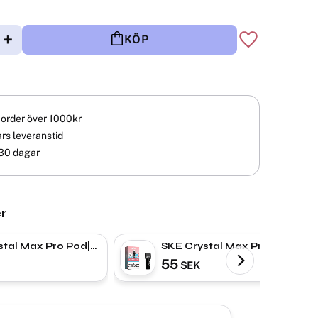
+
KÖP
Lägg till i fav
å order över 1000kr
rs leveranstid
30 dagar
r
stal Max Pro Pod|
SKE Crystal Max Pro Pod|
& Lime
Blueberry Peach
55
SEK