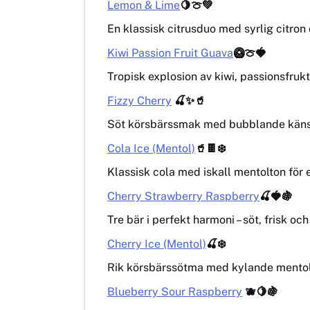
Lemon & Lime
🍋🍈💚
En klassisk citrusduo med syrlig citron 
Kiwi Passion Fruit Guava
🥝🍈🍓
Tropisk explosion av kiwi, passionsfrukt 
Fizzy Cherry
🍒✨🥤
Söt körsbärssmak med bubblande känsla 
Cola Ice (Mentol)
🥤🍫❄️
Klassisk cola med iskall mentolton för 
Cherry Strawberry Raspberry
🍒🍓🍇
Tre bär i perfekt harmoni – söt, frisk oc
Cherry Ice (Mentol)
🍒❄️
Rik körsbärssötma med kylande mentol f
Blueberry Sour Raspberry
🫐🍋🍇