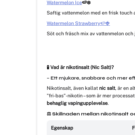
Watermelon Ice
🍉❄️
Saftig vattenmelon med en frisk touch a
Watermelon Strawberry🍉🍓
Söt och fräsch mix av vattenmelon och
🧪 Vad är nikotinsalt (Nic Salt)?
– Ett mjukare, snabbare och mer effekt
Nikotinsalt, även kallat
nic salt
, är en a
"fri-bas"-nikotin – som är mer processat 
behaglig vapingupplevelse
.
⚖️ Skillnaden mellan nikotinsalt o
Egenskap
F