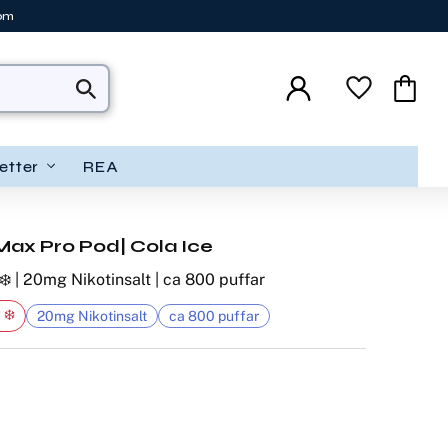
tom
Favoriter
Kundva
etter
REA
Max Pro Pod| Cola Ice
❄️ | 20mg Nikotinsalt | ca 800 puffar
 ❄️
20mg Nikotinsalt
ca 800 puffar