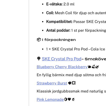
E-vätska:
2.0 ml
Coil:
Mesh Coil för djup och auten
Kompatibilitet:
Passar SKE Crysta
Antal poddar:
1 st per förpacknin
📦 I förpackningen
1 × SKE Crystal Pro Pod – Cola Ice 
🍭
SKE Crystal Pro Pod
– Smaköve
Blueberry Cherry Blackberry
🫐🍒🌿
En fyllig bärmix med djup sötma och frä
Strawberry Burst
🍓💥
Klassisk jordgubbssmak med naturlig sö
Pink Lemonade
🍋💗🥤