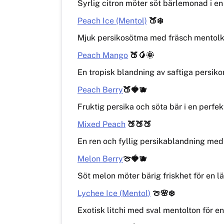
Syrlig citron möter söt bärlemonad i e
Peach Ice (Mentol)
🍑❄️
Mjuk persikosötma med fräsch mentolky
Peach Mango
🍑🥭🌞
En tropisk blandning av saftiga persi
Peach Berry
🍑🍓🫐
Fruktig persika och söta bär i en perfe
Mixed Peach
🍑🍑🍑
En ren och fyllig persikablandning med
Melon Berry
🍈🍓🫐
Söt melon möter bärig friskhet för en lä
Lychee Ice (Mentol)
🍈🌸❄️
Exotisk litchi med sval mentolton för e