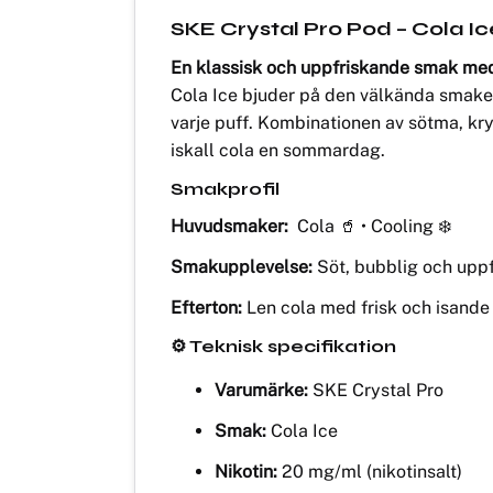
SKE Crystal Pro Pod – Cola Ic
En klassisk och uppfriskande smak med
Cola Ice bjuder på den välkända smaken
varje puff. Kombinationen av sötma, k
iskall cola en sommardag.
Smakprofil
Huvudsmaker:
Cola 🥤 • Cooling ❄️
Smakupplevelse:
Söt, bubblig och upp
Efterton:
Len cola med frisk och isande
⚙️ Teknisk specifikation
Varumärke:
SKE Crystal Pro
Smak:
Cola Ice
Nikotin:
20 mg/ml (nikotinsalt)