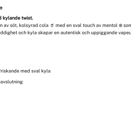
e
 kylande twist.
 av söt, kolsyrad cola 🥤 med en sval touch av mentol ❄️ som
ryddighet och kyla skapar en autentisk och uppiggande vape
friskande med sval kyla
 avslutning