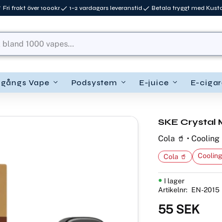
Fri frakt över 1000kr
1–2 vardagars leveranstid
Betala tryggt med Kus
ngångs Vape
Podsystem
E-juice
E-cigar
SKE Crystal 
Cola 🥤 • Cooling 
Cooling
Cola 🥤
I lager
Artikelnr
EN-2015
55
SEK