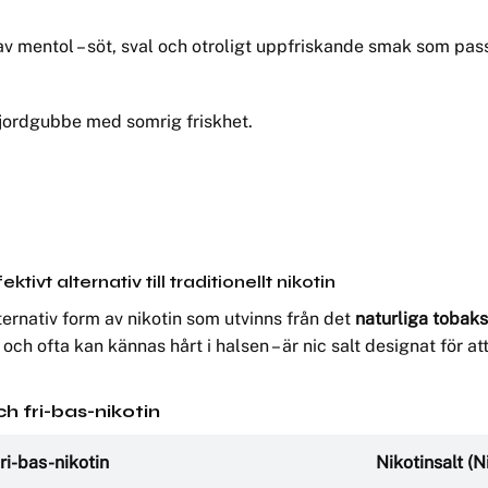
v mentol – söt, sval och otroligt uppfriskande smak som pass
 jordgubbe med somrig friskhet.
ivt alternativ till traditionellt nikotin
lternativ form av nikotin som utvinns från det
naturliga tobak
och ofta kan kännas hårt i halsen – är nic salt designat för a
ch fri-bas-nikotin
ri-bas-nikotin
Nikotinsalt (N