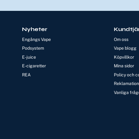
Nyheter
Kundtjä
Engångs Vape
Om oss
Podsystem
Vape blogg
E-juice
Köpvillkor
E-cigaretter
Mina sidor
REA
Policy och c
Reklamation 
Vanliga fråg