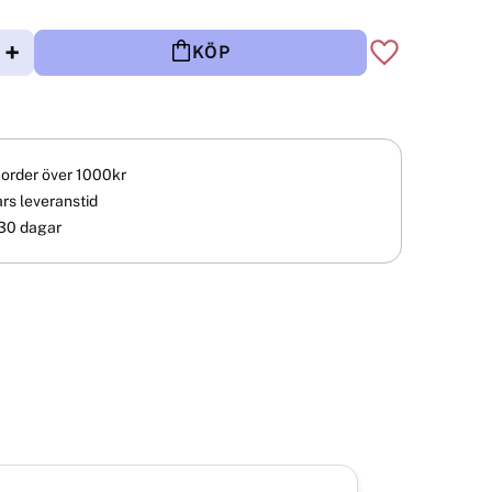
+
KÖP
Lägg till i fav
å order över 1000kr
rs leveranstid
30 dagar