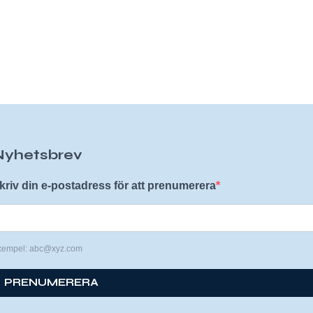
Nyhetsbrev
kriv din e-postadress för att prenumerera
xempel: abc@xyz.com
PRENUMERERA