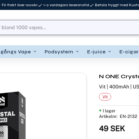
Fri frakt över 1000kr
1–2 vardagars leveranstid
Betala tryggt med Kus
ngångs Vape
Podsystem
E-juice
E-cigar
N ONE Crystal
Vit | 400mAh | U
Vit
I lager
Artikelnr
EN-2132
49
SEK