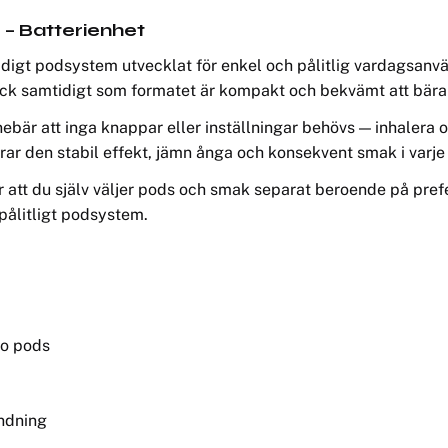
– Batterienhet
midigt podsystem utvecklat för enkel och pålitlig vardagsanv
ck samtidigt som formatet är kompakt och bekvämt att bära
nnebär att inga knappar eller inställningar behövs — inhalera
rar den stabil effekt, jämn ånga och konsekvent smak i varje 
gör att du själv väljer pods och smak separat beroende på pr
 pålitligt podsystem.
ro pods
ndning