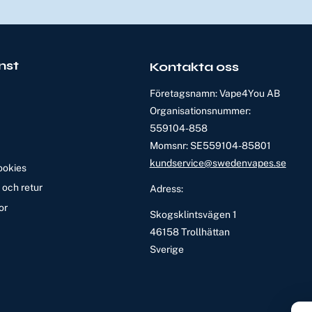
nst
Kontakta oss
Företagsnamn: Vape4You AB
Organisationsnummer:
559104-858
Momsnr: SE559104-85801
kundservice@swedenvapes.se
ookies
och retur
Adress:
or
Skogsklintsvägen 1
46158 Trollhättan
Sverige