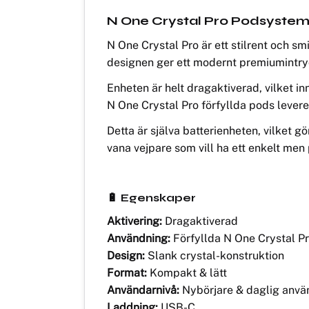
N One Crystal Pro Podsystem 
N One Crystal Pro är ett stilrent och s
designen ger ett modernt premiumintry
Enheten är helt dragaktiverad, vilket i
N One Crystal Pro förfyllda pods levere
Detta är själva batterienheten, vilket 
vana vejpare som vill ha ett enkelt men
🔋 Egenskaper
Aktivering:
Dragaktiverad
Användning:
Förfyllda N One Crystal P
Design:
Slank crystal-konstruktion
Format:
Kompakt & lätt
Användarnivå:
Nybörjare & daglig anvä
Laddning:
USB-C