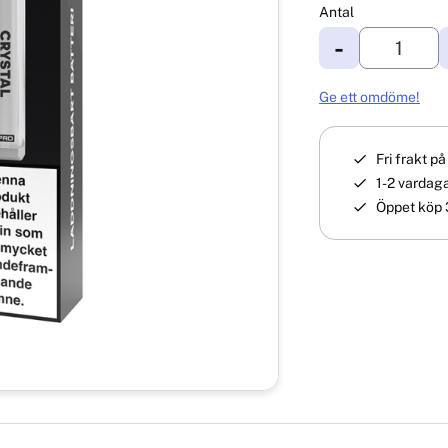
Antal
-
Ge ett omdöme!
Fri frakt p
1-2 vardaga
Öppet köp 