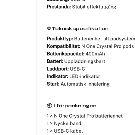
Prestanda:
Stabil effektutgång
⚙️ Teknisk specifikation
Produkttyp:
Batterienhet till podsyste
Kompatibilitet:
N One Crystal Pro pods
Batterikapacitet:
400mAh
Batteri:
Uppladdningsbart
Laddport:
USB-C
Indikator:
LED-indikator
Start:
Automatisk inhalering
📦 I förpackningen
1 × N One Crystal Pro batterienhet
1 × Nyckelband
1 × USB-C kabel