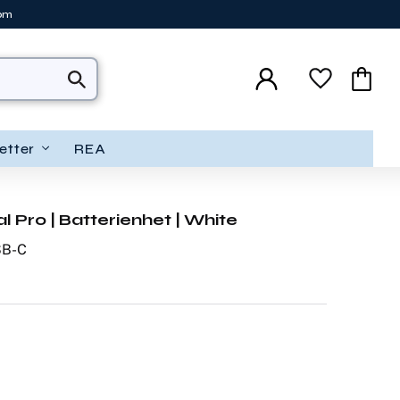
tom
Favoriter
Kundva
etter
REA
 Pro | Batterienhet | White
SB-C