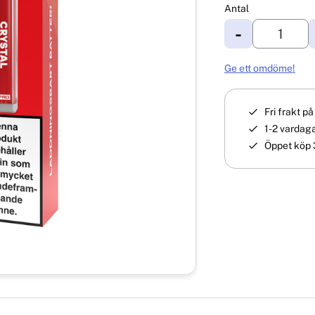
Antal
-
Ge ett omdöme!
Fri frakt p
1-2 vardaga
Öppet köp 