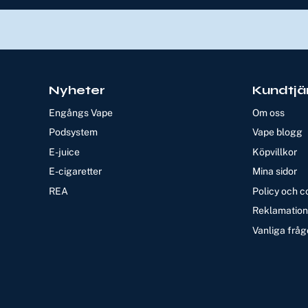
Nyheter
Kundtjä
Engångs Vape
Om oss
Podsystem
Vape blogg
E-juice
Köpvillkor
E-cigaretter
Mina sidor
REA
Policy och c
Reklamation 
Vanliga fråg