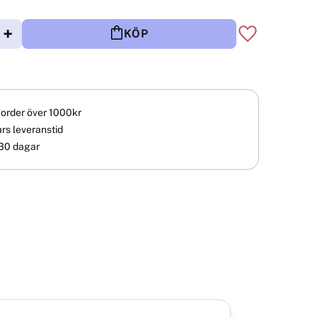
+
KÖP
Lägg till i fav
å order över 1000kr
rs leveranstid
30 dagar