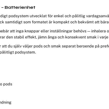
– Batterienhet
midigt podsystem utvecklat för enkel och pålitlig vardagsanv
ck samtidigt som formatet är kompakt och bekvämt att bära
nnebär att inga knappar eller inställningar behövs — inhalera
rar den stabil effekt, jämn ånga och konsekvent smak i varje 
gör att du själv väljer pods och smak separat beroende på pr
 pålitligt podsystem.
ro pods
ndning