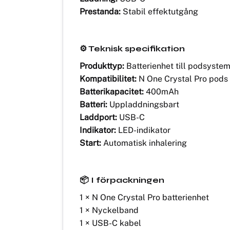
Prestanda:
Stabil effektutgång
⚙️ Teknisk specifikation
Produkttyp:
Batterienhet till podsyste
Kompatibilitet:
N One Crystal Pro pods
Batterikapacitet:
400mAh
Batteri:
Uppladdningsbart
Laddport:
USB-C
Indikator:
LED-indikator
Start:
Automatisk inhalering
📦 I förpackningen
1 × N One Crystal Pro batterienhet
1 × Nyckelband
1 × USB-C kabel