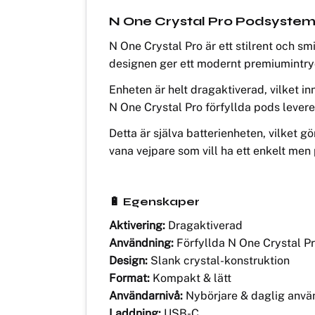
N One Crystal Pro Podsystem 
N One Crystal Pro är ett stilrent och s
designen ger ett modernt premiumintry
Enheten är helt dragaktiverad, vilket i
N One Crystal Pro förfyllda pods levere
Detta är själva batterienheten, vilket 
vana vejpare som vill ha ett enkelt men
🔋 Egenskaper
Aktivering:
Dragaktiverad
Användning:
Förfyllda N One Crystal P
Design:
Slank crystal-konstruktion
Format:
Kompakt & lätt
Användarnivå:
Nybörjare & daglig anvä
Laddning:
USB-C