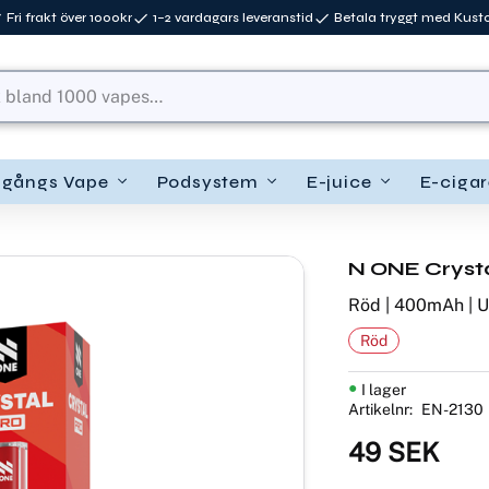
Fri frakt över 1000kr
1–2 vardagars leveranstid
Betala tryggt med Kus
ngångs Vape
Podsystem
E-juice
E-cigar
N ONE Crystal
Röd | 400mAh | 
Röd
I lager
Artikelnr
EN-2130
49
SEK