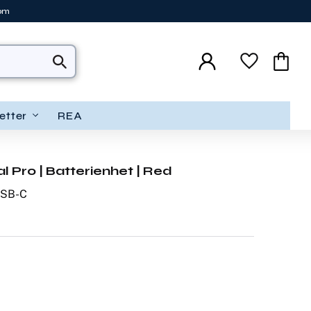
tom
Favoriter
Kundva
etter
REA
 Pro | Batterienhet | Red
USB-C