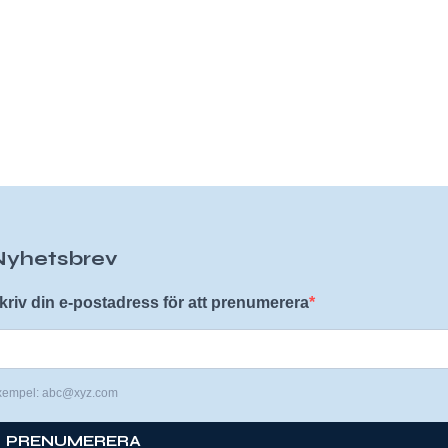
Nyhetsbrev
kriv din e-postadress för att prenumerera
xempel: abc@xyz.com
PRENUMERERA