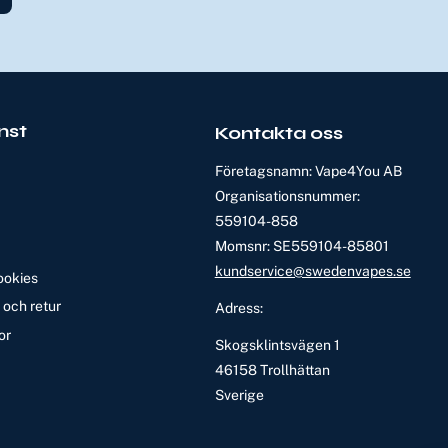
nst
Kontakta oss
Företagsnamn: Vape4You AB
Organisationsnummer:
559104-858
Momsnr: SE559104-85801
kundservice@swedenvapes.se
ookies
och retur
Adress:
or
Skogsklintsvägen 1
46158 Trollhättan
Sverige