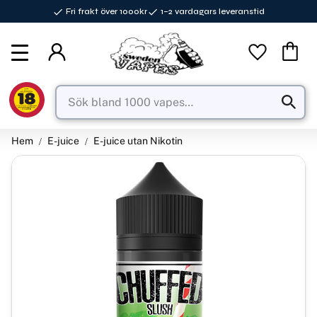
Fri frakt över 1000kr
1–2 vardagars leveranstid
Meny
Favorite
Kundva
Hem
E-juice
E-juice utan Nikotin