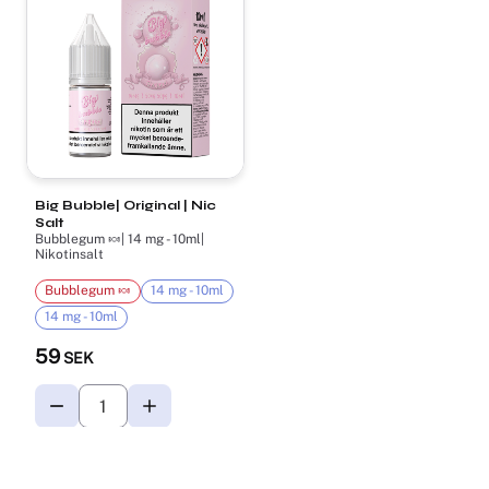
Big Bubble| Original | Nic
Salt
Bubblegum 🍬| 14 mg - 10ml|
Nikotinsalt
Bubblegum 🍬
14 mg - 10ml
14 mg - 10ml
59
SEK