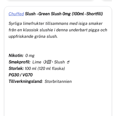
Chuffed
Slush - Green Slush 0mg (100ml - Shortfill)
Syrliga limefrukter tillsammans med isiga smaker
från en klassisk slushie i denna underbart pigga och
uppfriskande gröna slush.
Nikotin:
0 mg
Smakprofil:
Lime 🍋‍🟩 • Slush 🥤
Storlek:
100
ml (120 ml flaska)
PG30 / VG70
Tillverkningsland:
Storbritannien