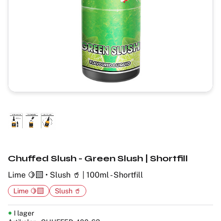
Chuffed Slush - Green Slush | Shortfill
Lime 🍋‍🟩 • Slush 🥤 | 100ml - Shortfill
Lime 🍋‍🟩
Slush 🥤
I lager