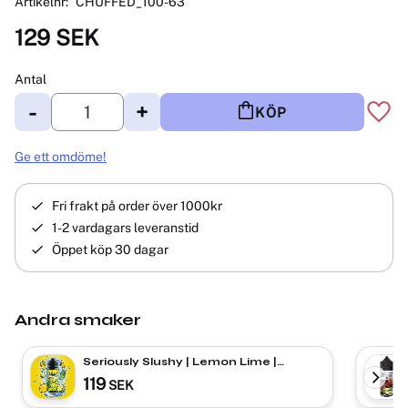
Artikelnr
CHUFFED_100-63
129
SEK
Antal
-
+
KÖP
Lägg 
Ge ett omdöme!
Fri frakt på order över 1000kr
1-2 vardagars leveranstid
Öppet köp 30 dagar
Andra smaker
Seriously Slushy | Lemon Lime |
Shortfill
119
SEK