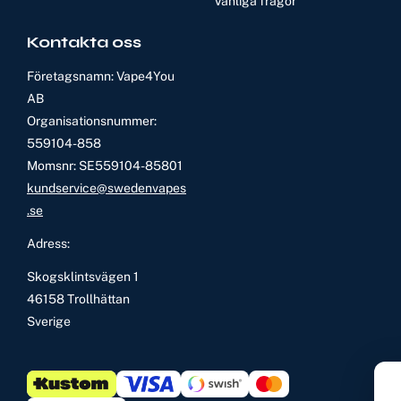
Vanliga frågor
Kontakta oss
Företagsnamn: Vape4You
AB
Organisationsnummer:
559104-858
Momsnr: SE559104-85801
kundservice@swedenvapes
.se
Adress:
Skogsklintsvägen 1
46158 Trollhättan
Sverige