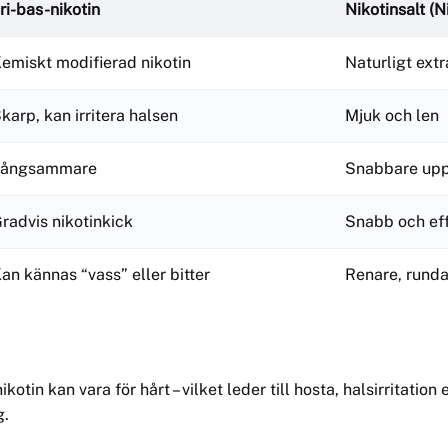
ri-bas-nikotin
Nikotinsalt (N
emiskt modifierad nikotin
Naturligt ext
karp, kan irritera halsen
Mjuk och len
Långsammare
Snabbare upp
radvis nikotinkick
Snabb och effe
an kännas “vass” eller bitter
Renare, runda
tin kan vara för hårt – vilket leder till hosta, halsirritation
g.