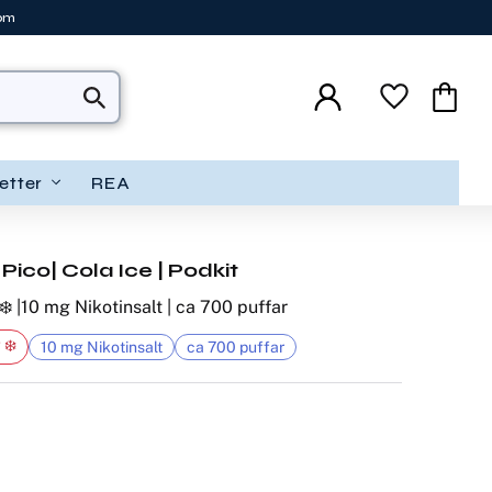
tom
Favoriter
Kundva
etter
REA
Pico| Cola Ice | Podkit
❄️ |10 mg Nikotinsalt | ca 700 puffar
 ❄️
10 mg Nikotinsalt
ca 700 puffar