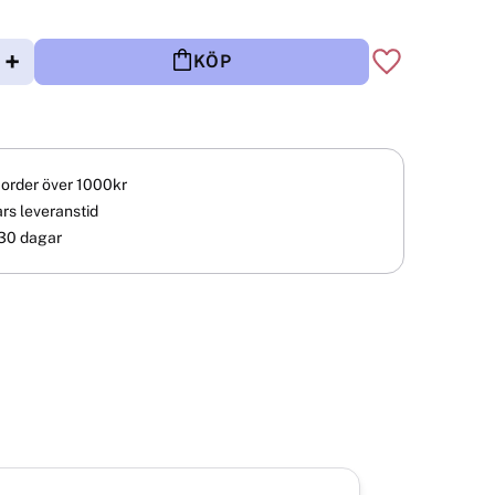
+
KÖP
Lägg till i fav
å order över 1000kr
rs leveranstid
30 dagar