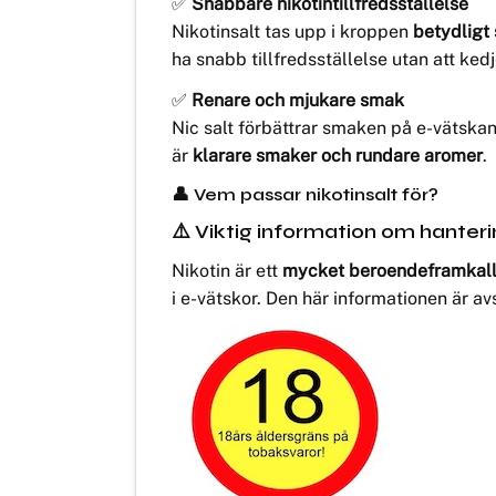
✅
Snabbare nikotintillfredsställelse
Nikotinsalt tas upp i kroppen
betydligt
ha snabb tillfredsställelse utan att ked
✅
Renare och mjukare smak
Nic salt förbättrar smaken på e-vätska
är
klarare smaker och rundare aromer
.
👤 Vem passar nikotinsalt för?
⚠️ Viktig information om hanteri
Nikotin är ett
mycket beroendeframkalla
i e-vätskor. Den här informationen är a