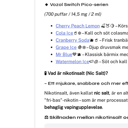
🔸
Vozol Switch Pico-serien
(700 puffar / 14,5 mg / 2 ml)
Cherry Peach Lemon
🍒🍑🍋 – Körs
Cola Ice
🥤❄️ – Kall och söt colas
Cranberry Soda
🫐🥤 – Frisk tranb
Grape Ice
🍇❄️ – Djup druvsmak me
Mr Blue
💙🫐 – Klassisk bärmix med
Watermelon Ice
🍉🧊 – Söt och kal
🧪 Vad är nikotinsalt (Nic Salt)?
– Ett mjukare, snabbare och mer effekt
Nikotinsalt, även kallat
nic salt
, är en a
"fri-bas"-nikotin – som är mer processat 
behaglig vapingupplevelse
.
⚖️ Skillnaden mellan nikotinsalt o