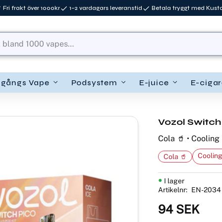
Fri frakt över 1000kr
1–2 vardagars leveranstid
Betala tryggt med Kus
ngångs Vape
Podsystem
E-juice
E-cigar
Vozol Switch 
Cola 🥤 • Cooling 
Cooling
Cola 🥤
I lager
Artikelnr
EN-2034
94
SEK