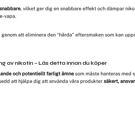
 snabbare
, vilket ger dig en snabbare effekt och dämpar nikoti
je-vapa.
n genom att eliminera den “hårda” eftersmaken som kan uppst
ng av nikotin – Läs detta innan du köper
nde och potentiellt farligt ämne
som måste hanteras med stor
vsedd att hjälpa dig att använda våra produkter
säkert, ansvar