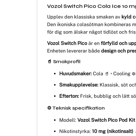
Vozol Switch Pico Cola Ice 10 m
Upplev den klassiska smaken av
kyld c
Den ikoniska colasötman kombineras me
för dig som älskar något tidlöst och fri
Vozol Switch Pico
är en
förfylld och u
Enheten levererar både
design och pre
🥤 Smakprofil
Huvudsmaker:
Cola 🥤 • Cooling ❄️
Smakupplevelse:
Klassisk, söt oc
Efterton:
Frisk, bubblig och lätt 
⚙️ Teknisk specifikation
Modell:
Vozol Switch Pico Pod Kit
Nikotinstyrka:
10 mg (nikotinsalt)