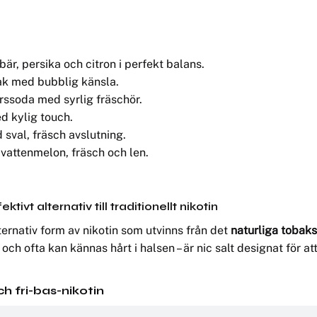
bär, persika och citron i perfekt balans.
mak med bubblig känsla.
ärssoda med syrlig fräschör.
d kylig touch.
 sval, fräsch avslutning.
l vattenmelon, fräsch och len.
ivt alternativ till traditionellt nikotin
lternativ form av nikotin som utvinns från det
naturliga tobak
och ofta kan kännas hårt i halsen – är nic salt designat för a
ch fri-bas-nikotin