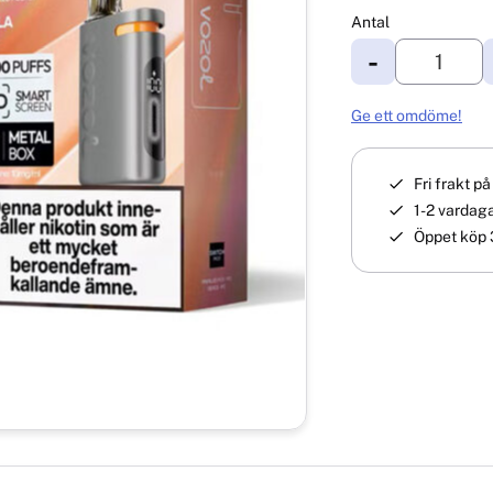
Antal
-
Ge ett omdöme!
Fri frakt p
1-2 vardaga
Öppet köp 