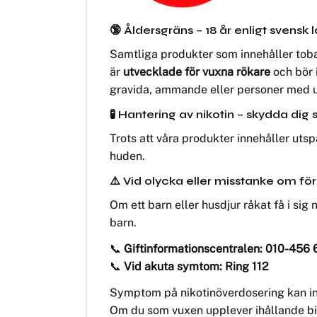
🔞 Åldersgräns – 18 år enligt svensk 
Samtliga produkter som innehåller toba
är
utvecklade för vuxna rökare
och bör 
gravida, ammande eller personer med u
🧪 Hantering av nikotin – skydda dig 
Trots att våra produkter innehåller utsp
huden.
⚠️ Vid olycka eller misstanke om för
Om ett barn eller husdjur råkat få i sig
barn.
📞
Giftinformationscentralen: 010-456 
📞
Vid akuta symtom: Ring 112
Symptom på nikotinöverdosering kan inkl
Om du som vuxen upplever ihållande bi