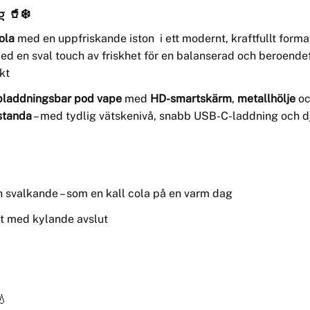
g
🥤❄️
ola
med en uppfriskande iston i ett modernt, kraftfullt for
d en sval touch av friskhet för en balanserad och beroend
skt
ppladdningsbar pod vape
med
HD-smartskärm
,
metallhölje
oc
standa
– med tydlig vätskenivå, snabb USB-C-laddning och 
h svalkande – som en kall cola på en varm dag
söt med kylande avslut
💧