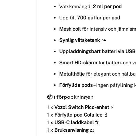
Vätskemängd:
2 ml per pod
Upp till
700 puffar per pod
Mesh coil
för intensiv och jämn s
Synlig vätsketank
👀
Uppladdningsbart batteri via USB
Smart HD-skärm
för batteri- och 
Metallhölje
för elegant och hållba
Förfyllda pods
– ingen påfyllning 
📦 I förpackningen
1 x
Vozol Switch Pico-enhet
⚡
1 x
Förfylld pod Cola Ice
🥤
1 x
USB-C laddkabel
🔌
1 x
Bruksanvisning
📖