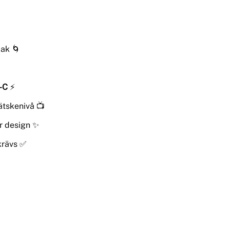
mak 🌀
-C
⚡
vätskenivå 📺
r design ✨
krävs ✅