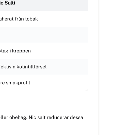
ic Salt)
raherat från tobak
tag i kroppen
ktiv nikotintillförsel
re smakprofil
 eller obehag. Nic salt reducerar dessa