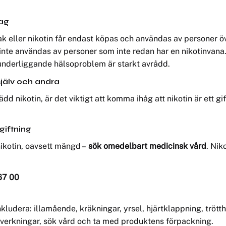
lag
k eller nikotin får endast köpas och användas av personer öv
inte användas av personer som inte redan har en nikotinvana
nderliggande hälsoproblem är starkt avrådd.
själv och andra
ädd nikotin, är det viktigt att komma ihåg att nikotin är ett
giftning
 nikotin, oavsett mängd –
sök omedelbart medicinsk vård
. Nik
67 00
udera: illamående, kräkningar, yrsel, hjärtklappning, trötth
verkningar, sök vård och ta med produktens förpackning.