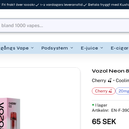
Fri frakt över 1000kr
1–2 vardagars leveranstid
Betala tryggt med Kus
ngångs Vape
Podsystem
E-juice
E-cigar
Vozol Neon 8
Cherry 🍒 • Cooli
Cherry 🍒
20mg 
I lager
Artikelnr
EN-F-39
65
SEK