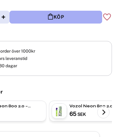
+
KÖP
Lägg till i fav
å order över 1000kr
rs leveranstid
30 dagar
r
on 800 2.0 –
Vozol Neon 800 2.0 –
elon Lychee Guava
Rainbow Candy| ENGÅNGS
65
SEK
NGS VAPE
VAPE