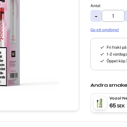
Antal
-
Ge ett omdöme!
Fri frakt p
1-2 vardaga
Öppet köp 
Andra smake
Vozol Ne
Waterm
65
SEK
| ENGÅ