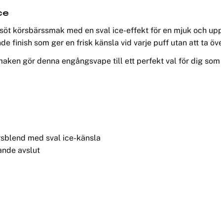
ce
söt körsbärssmak med en sval ice-effekt för en mjuk och up
e finish som ger en frisk känsla vid varje puff utan att ta ö
aken gör denna engångsvape till ett perfekt val för dig som
rsblend med sval ice-känsla
ande avslut