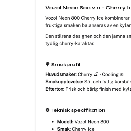
Vozol Neon 800 2.0 – Cherry I
Vozol Neon 800 Cherry Ice kombinerar 
fruktiga smaken balanseras av en kyland
Den stilrena designen och den jämna sm
tydlig cherry-karaktär.
🍭 Smakprofil
Huvudsmaker:
Cherry 🍒 • Cooling ❄️
Smakupplevelse:
Söt och fyllig körsbä
Efterton:
Frisk och bärig finish med kyl
⚙️ Teknisk specifikation
Modell:
Vozol Neon 800
Smak:
Cherry Ice