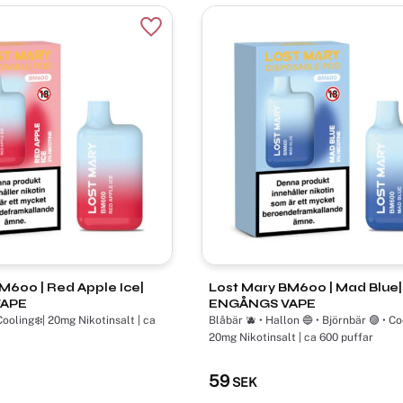
Lägg till i favoriter
d Apple Ice|
Lost Mary BM600 ​| Mad Blue|
VAPE
ENGÅNGS VAPE
Cooling❄️| 20mg Nikotinsalt | ca
Blåbär 🫐 • Hallon 🔵 • Björnbär 🟣 • Coo
20mg Nikotinsalt | ca 600 puffar
59
SEK