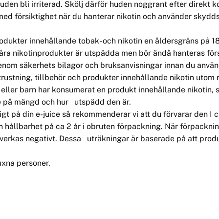
en bli irriterad. Skölj därför huden noggrant efter direkt k
ed försiktighet när du hanterar nikotin och använder skydds
odukter innehållande tobak- och nikotin en åldersgräns på 18
, våra nikotinprodukter är utspädda men bör ändå hanteras förs
enom säkerhets bilagor och bruksanvisningar innan du använ
trustning, tillbehör och produkter innehållande nikotin utom 
 eller barn har konsumerat en produkt innehållande nikotin, 
e på mängd och hur utspädd den är.
gt på din e-juice så rekommenderar vi att du förvarar den I c
n hållbarhet på ca 2 år i obruten förpackning. När förpackni
erkas negativt. Dessa uträkningar är baserade på att produkte
uxna personer.