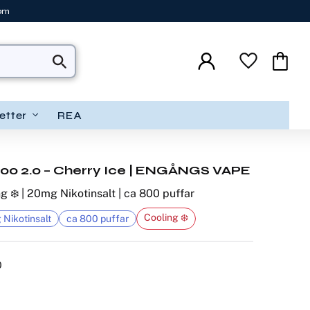
tom
Favoriter
Kundva
etter
REA
00 2.0 – Cherry Ice | ENGÅNGS VAPE
ng ❄️ | 20mg Nikotinsalt | ca 800 puffar
Cooling ❄️
Nikotinsalt
ca 800 puffar
0