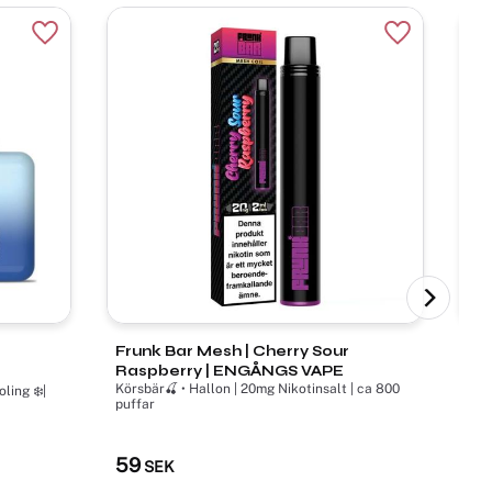
Lägg till i favoriter
Lägg till i f
Frunk Bar Mesh | Cherry Sour
Va
Raspberry | ENGÅNGS VAPE
EN
Körsbär🍒 • Hallon | 20mg Nikotinsalt | ca 800
ling ❄️|
Vat
puffar
| 2m
59
5
SEK