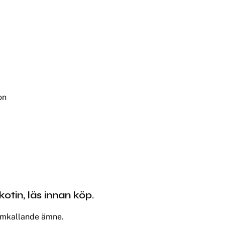
on
otin, läs innan köp.
ramkallande ämne.