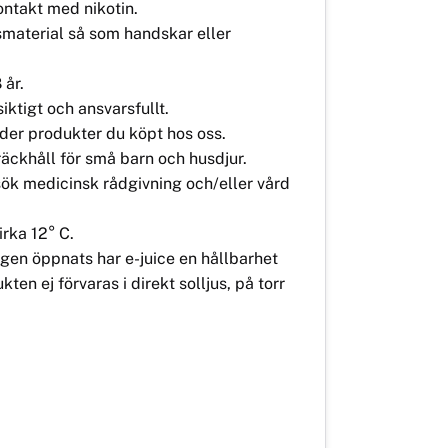
ontakt med nikotin.
material så som handskar eller
 år.
iktigt och ansvarsfullt.
der produkter du köpt hos oss.
räckhåll för små barn och husdjur.
sök medicinsk rådgivning och/eller vård
irka 12° C.
ngen öppnats har e-juice en hållbarhet
n ej förvaras i direkt solljus, på torr