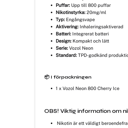
Puffar:
Upp till 800 puffar
Nikotinstyrka:
20mg/ml
Typ:
Engångsvape
Aktivering:
Inhaleringsaktiverad
Batteri:
Integrerat batteri
Design:
Kompakt och lätt
Serie:
Vozol Neon
Standard:
TPD-godkänd produkti
📦 I förpackningen
1 x Vozol Neon 800 Cherry Ice
OBS! Viktig information om nik
Nikotin är ett väldigt beroendef