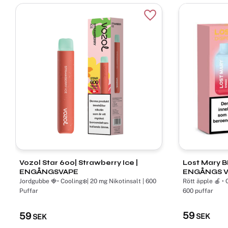
Lägg till i favoriter
Vozol Star 600| Strawberry Ice |
Lost Mary BM600 ​| Re
ENGÅNGSVAPE
ENGÅNGS 
Jordgubbe 🍓• Cooling❄️| 20 mg Nikotinsalt | 600
Rött äpple 🍎 • 
Puffar
600 puffar
59
59
SEK
SEK