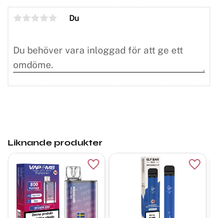
Du
Liknande produkter
Lägg till i favoriter
Lägg ti