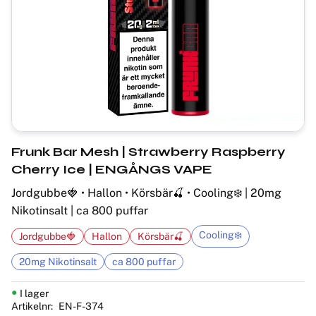
Frunk Bar Mesh | Strawberry Raspberry
Cherry Ice | ENGÅNGS VAPE
Jordgubbe🍓 • Hallon • Körsbär🍒 • Cooling❄️ | 20mg
Nikotinsalt | ca 800 puffar
Cooling❄️
Jordgubbe🍓
Hallon
Körsbär🍒
20mg Nikotinsalt
ca 800 puffar
I lager
Artikelnr
EN-F-374