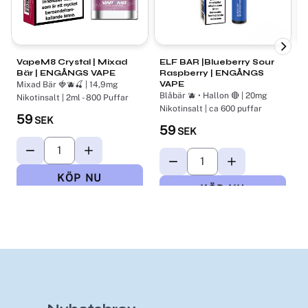
VapeM8 Crystal | Mixad
ELF BAR |Blueberry Sour
N
Bär | ENGÅNGS VAPE
Raspberry | ENGÅNGS
B
VAPE
Mixad Bär 🍓🫐🍒 | 14,9mg
J
Blåbär 🫐 • Hallon 🔴 | 20mg
Nikotinsalt | 2ml - 800 Puffar
Bjö
c
Nikotinsalt | ca 600 puffar
59
SEK
59
SEK