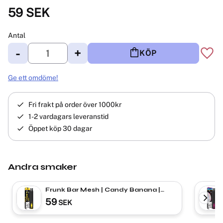
59
SEK
Antal
-
+
KÖP
Lägg 
Ge ett omdöme!
Fri frakt på order över 1000kr
1-2 vardagars leveranstid
Öppet köp 30 dagar
Andra smaker
Frunk Bar Mesh | Candy Banana |
ENGÅNGS VAPE
59
SEK