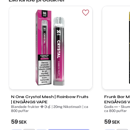
Lägg till i favoriter
N One Crystal Mesh | Rainbow Fruits
Frunk Bar M
| ENGÅNGS VAPE
ENGÅNGS 
Blandade frukter 🍓🍋🍏 | 20mg Nikotinsalt | ca
Godis 🍬 • Skum
800 puffar
ca 800 puffar
59
59
SEK
SEK