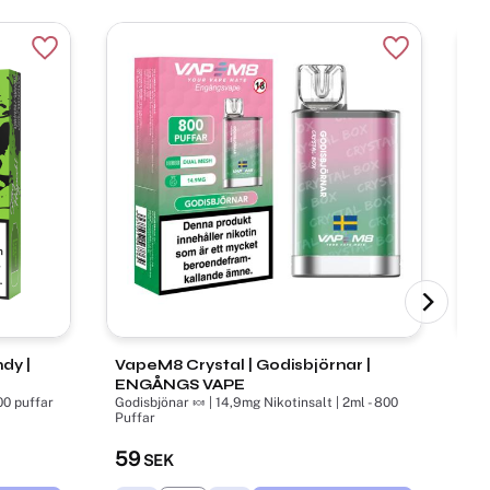
Lägg till i favoriter
Lägg till i f
dy |
VapeM8 Crystal | Godisbjörnar |
N 
ENGÅNGS VAPE
EN
00 puffar
Godisbjönar 🍬 | 14,9mg Nikotinsalt | 2ml - 800
Körs
Puffar
800
59
5
SEK