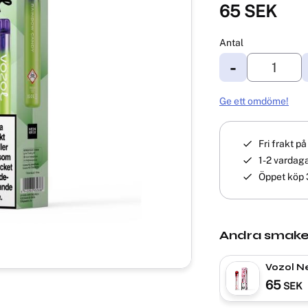
65
SEK
Antal
-
Ge ett omdöme!
Fri frakt p
1-2 vardaga
Öppet köp 
Andra smake
Vozol Ne
Cherry 
65
SEK
VAPE