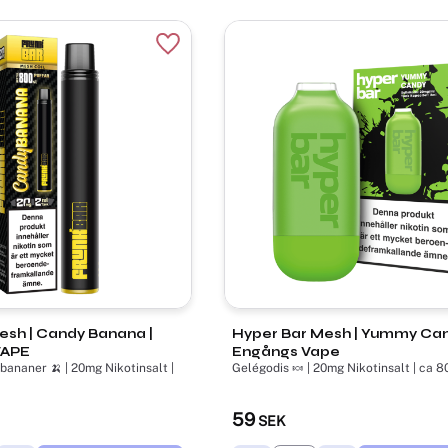
Lägg till i favoriter
esh | Candy Banana |
Hyper Bar Mesh | Yummy Can
VAPE
Engångs Vape
bananer 🍌 | 20mg Nikotinsalt |
Gelégodis 🍬 | 20mg Nikotinsalt | ca 8
59
SEK