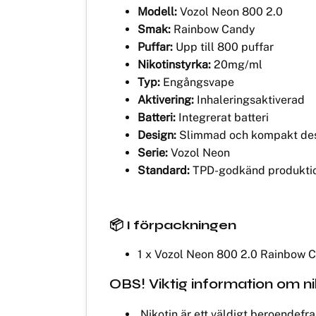
Modell:
Vozol Neon 800 2.0
Smak:
Rainbow Candy
Puffar:
Upp till 800 puffar
Nikotinstyrka:
20mg/ml
Typ:
Engångsvape
Aktivering:
Inhaleringsaktiverad
Batteri:
Integrerat batteri
Design:
Slimmad och kompakt de
Serie:
Vozol Neon
Standard:
TPD-godkänd produkti
📦 I förpackningen
1 x Vozol Neon 800 2.0 Rainbow 
OBS! Viktig information om nik
Nikotin är ett väldigt beroendef