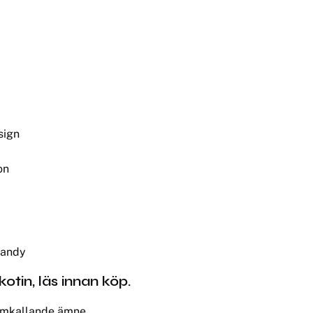
sign
on
Candy
otin, läs innan köp.
ramkallande ämne.