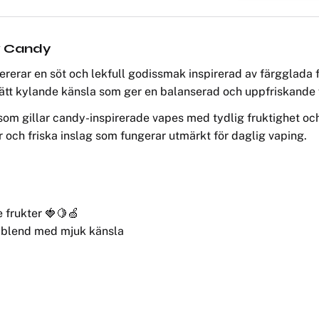
w Candy
rerar en söt och lekfull godissmak inspirerad av färgglada
lätt kylande känsla som ger en balanserad och uppfriskande
som gillar candy-inspirerade vapes med tydlig fruktighet o
 och friska inslag som fungerar utmärkt för daglig vaping.
 frukter 🍓🍋🍏
yblend med mjuk känsla