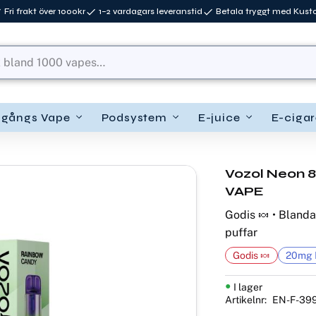
Fri frakt över 1000kr
1–2 vardagars leveranstid
Betala tryggt med Kus
ngångs Vape
Podsystem
E-juice
E-cigar
Vozol Neon 
VAPE
Godis 🍬 • Blanda
puffar
Godis 🍬
20mg N
I lager
Artikelnr
EN-F-39