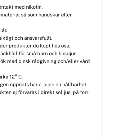
ontakt med nikotin.
material så som handskar eller
 år.
iktigt och ansvarsfullt.
der produkter du köpt hos oss.
räckhåll för små barn och husdjur.
sök medicinsk rådgivning och/eller vård
irka 12° C.
ngen öppnats har e-juice en hållbarhet
n ej förvaras i direkt solljus, på torr