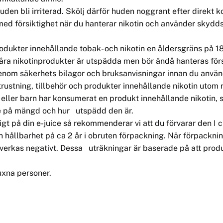
en bli irriterad. Skölj därför huden noggrant efter direkt k
ed försiktighet när du hanterar nikotin och använder skydds
odukter innehållande tobak- och nikotin en åldersgräns på 18
, våra nikotinprodukter är utspädda men bör ändå hanteras förs
enom säkerhets bilagor och bruksanvisningar innan du använ
trustning, tillbehör och produkter innehållande nikotin utom 
 eller barn har konsumerat en produkt innehållande nikotin, 
e på mängd och hur utspädd den är.
gt på din e-juice så rekommenderar vi att du förvarar den I c
n hållbarhet på ca 2 år i obruten förpackning. När förpackni
erkas negativt. Dessa uträkningar är baserade på att produkte
uxna personer.