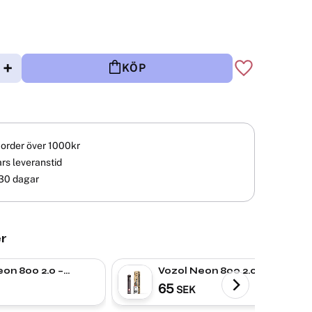
+
KÖP
Lägg till i fav
å order över 1000kr
rs leveranstid
30 dagar
r
on 800 2.0 –
Vozol Neon 800 2.0 –
Ice | ENGÅNGS
Cream Tobacco |
65
SEK
ENGÅNGS VAPE