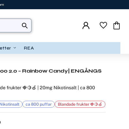
tom
Favoriter
Kundva
etter
REA
800 2.0 – Rainbow Candy| ENGÅNGS
de frukter 🍓🍋🍏 | 20mg Nikotinsalt | ca 800
ikotinsalt
ca 800 puffar
Blandade frukter 🍓🍋🍏
9