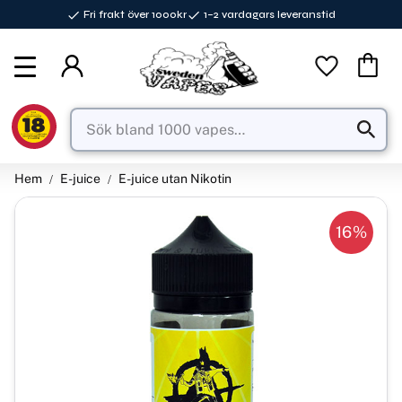
Fri frakt över 1000kr
1–2 vardagars leveranstid
Meny
Favorite
Kundva
Hem
E-juice
E-juice utan Nikotin
16
%