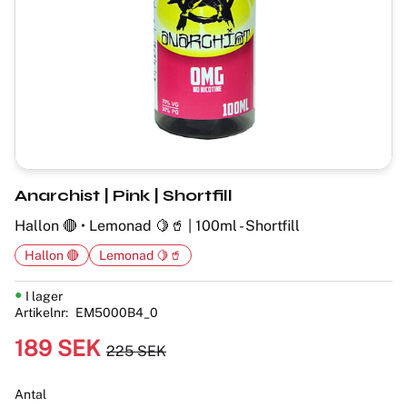
Anarchist | Pink | Shortfill
Hallon 🔴 • Lemonad 🍋🥤 | 100ml - Shortfill
Hallon 🔴
Lemonad 🍋🥤
I lager
Artikelnr
EM5000B4_0
Nedsatt pris:
189
SEK
225
SEK
Ordinarie pris:
Antal