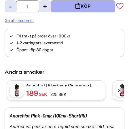
-
+
KÖP
Lägg 
Ge ett omdöme!
Fri frakt på order över 1000kr
1-2 vardagars leveranstid
Öppet köp 30 dagar
Andra smaker
Anarchist | Blueberry Cinnamon |
Shortfill
189
SEK
225
SEK
Anarchist Pink - 0mg (100ml- Shortfill)
Anarichist pink är en e-liquid som smakar likt rosa