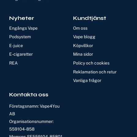
Nyheter
Kundtjänst
Engångs Vape
Om oss
Podsystem
Vape blogg
E-juice
Köpvillkor
E-cigaretter
Mina sidor
REA
Policy och cookies
Reklamation och retur
Vanliga frågor
Kontakta oss
Företagsnamn: Vape4You
AB
Organisationsnummer:
559104-858
Momsnr: SE559104-85801