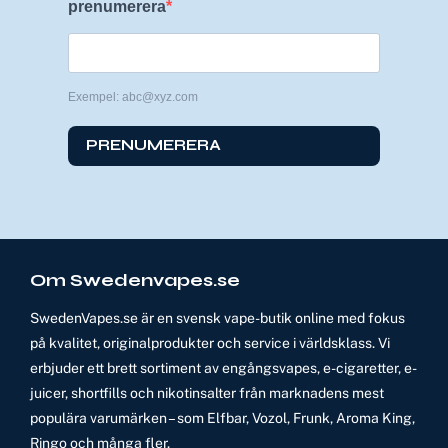
prenumerera
Exempel: abc@xyz.com
PRENUMERERA
Om Swedenvapes.se
SwedenVapes.se är en svensk vape-butik online med fokus
på kvalitet, originalprodukter och service i världsklass. Vi
erbjuder ett brett sortiment av engångsvapes, e-cigaretter, e-
juicer, shortfills och nikotinsalter från marknadens mest
populära varumärken – som Elfbar, Vozol, Frunk, Aroma King,
Ringo och många fler.