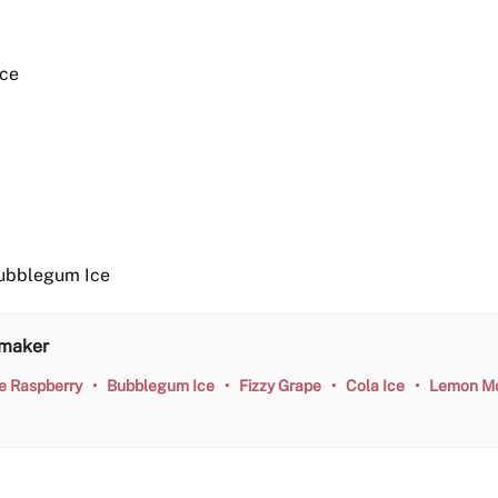
ice
 Bubblegum Ice
smaker
e Raspberry
•
Bubblegum Ice
•
Fizzy Grape
•
Cola Ice
•
Lemon Mo