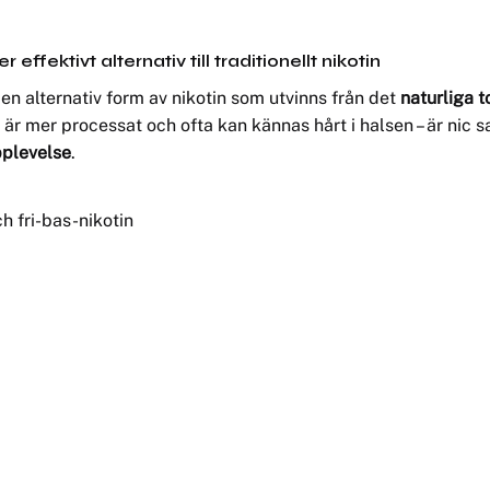
ffektivt alternativ till traditionellt nikotin
r en alternativ form av nikotin som utvinns från det
naturliga 
om är mer processat och ofta kan kännas hårt i halsen – är nic s
pplevelse
.
h fri-bas-nikotin