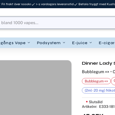
Fri frakt över 1000kr
1–2 vardagars leveranstid
Betala tryggt med Kus
ngångs Vape
Podsystem
E-juice
E-cigar
Dinner Lady 
Bubblegum 🍬 • Co
Bubblegum 🍬
(2ml - 20 mg) Nikot
Slutsåld
Artikelnr
E333-181