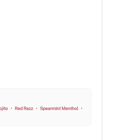
jito
•
Red Razz
•
Spearmint Menthol
•