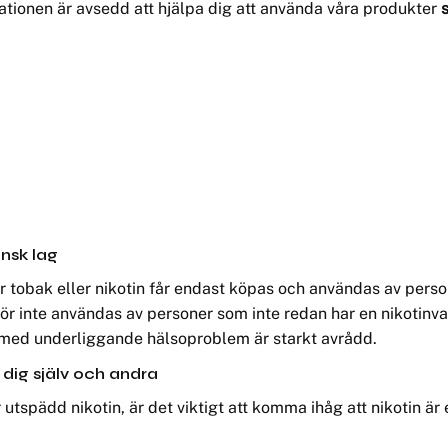
mationen är avsedd att hjälpa dig att använda våra produkter
ensk lag
 tobak eller nikotin får endast köpas och användas av person
ör inte användas av personer som inte redan har en nikotinv
med underliggande hälsoproblem är starkt avrådd.
 dig själv och andra
r utspädd nikotin, är det viktigt att komma ihåg att nikotin ä