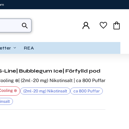
tom
Favoriter
Kundva
etter
REA
S-Line| Bubblegum Ice| Förfylld pod
oling ❄️| (2ml - 20 mg) Nikotinsalt | ca 800 Puffar
Cooling ❄️
(2ml - 20 mg) Nikotinsalt
ca 800 Puffar
insalt