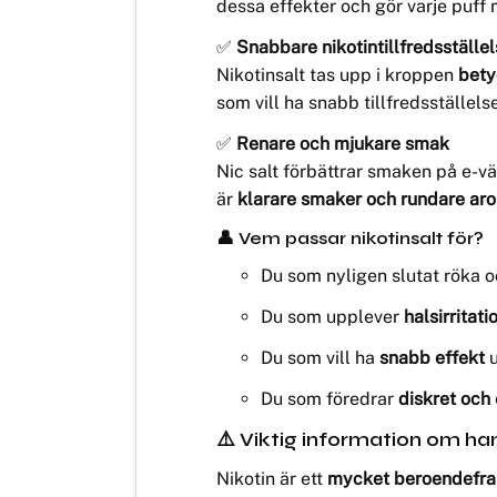
dessa effekter och gör varje puff
✅
Snabbare nikotintillfredsställe
Nikotinsalt tas upp i kroppen
bety
som vill ha snabb tillfredsställels
✅
Renare och mjukare smak
Nic salt förbättrar smaken på e-v
är
klarare smaker och rundare ar
👤 Vem passar nikotinsalt för?
Du som nyligen slutat röka o
Du som upplever
halsirritati
Du som vill ha
snabb effekt
u
Du som föredrar
diskret och 
⚠️ Viktig information om han
Nikotin är ett
mycket beroendefram