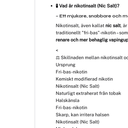
🧪 Vad är nikotinsalt (Nic Salt)?
– Ett mjukare, snabbare och mer e
Nikotinsalt, även kallat
nic salt
, ä
traditionellt "fri-bas"-nikotin – s
renare och mer behaglig vapingu
<
⚖️ Skillnaden mellan nikotinsalt oc
Ursprung
Fri-bas-nikotin
Kemiskt modifierad nikotin
Nikotinsalt (Nic Salt)
Naturligt extraherat från tobak
Halskänsla
Fri-bas-nikotin
Skarp, kan irritera halsen
Nikotinsalt (Nic Salt)