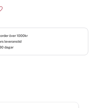
Lägg till i favoriter
å order över 1000kr
rs leveranstid
30 dagar