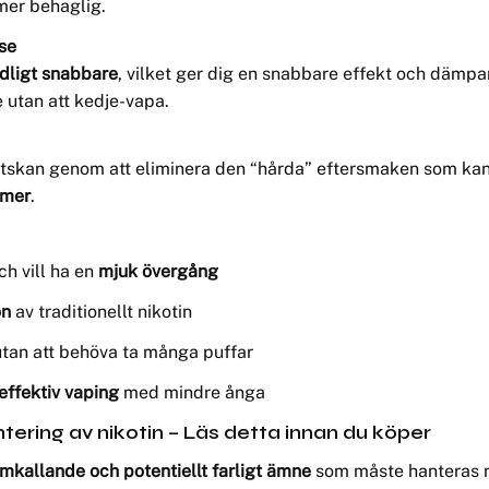
 mer behaglig.
lse
dligt snabbare
, vilket ger dig en snabbare effekt och dämpar 
e utan att kedje-vapa.
ätskan genom att eliminera den “hårda” eftersmaken som kan
omer
.
ch vill ha en
mjuk övergång
on
av traditionellt nikotin
tan att behöva ta många puffar
effektiv vaping
med mindre ånga
tering av nikotin – Läs detta innan du köper
kallande och potentiellt farligt ämne
som måste hanteras me