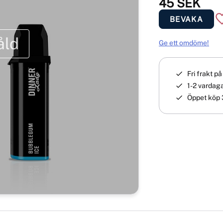
45
SEK
BEVAKA
åld
Ge ett omdöme!
Fri frakt p
1-2 vardaga
Öppet köp 