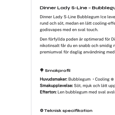
Dinner Lady S-Line – Bubbleg
Dinner Lady S-Line Bubblegum Ice leve
rund och söt, medan en lätt cooling-effe
godisvapes med en sval touch.
Den förfyllda poden är optimerad för 
nikotinsalt får du en snabb och smidig ni
premiumval för daglig användning med
🍭 Smakprofil
Huvudsmaker:
Bubblegum • Cooling ❄️
Smakupplevelse:
Söt, mjuk och lätt up
Efterton:
Len bubblegum med sval avsl
⚙️ Teknisk specifikation