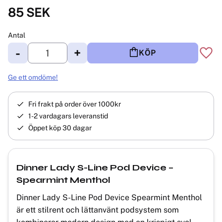
85
SEK
Antal
-
+
KÖP
Lägg 
Ge ett omdöme!
Fri frakt på order över 1000kr
1-2 vardagars leveranstid
Öppet köp 30 dagar
Dinner Lady S-Line Pod Device –
Spearmint Menthol
Dinner Lady S-Line Pod Device Spearmint Menthol
är ett stilrent och lättanvänt podsystem som