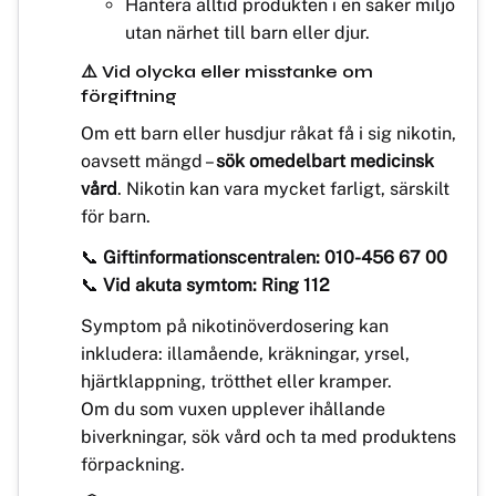
Hantera alltid produkten i en säker miljö
utan närhet till barn eller djur.
⚠️ Vid olycka eller misstanke om
förgiftning
Om ett barn eller husdjur råkat få i sig nikotin,
oavsett mängd –
sök omedelbart medicinsk
vård
. Nikotin kan vara mycket farligt, särskilt
för barn.
📞
Giftinformationscentralen: 010-456 67 00
📞
Vid akuta symtom: Ring 112
Symptom på nikotinöverdosering kan
inkludera: illamående, kräkningar, yrsel,
hjärtklappning, trötthet eller kramper.
Om du som vuxen upplever ihållande
biverkningar, sök vård och ta med produktens
förpackning.