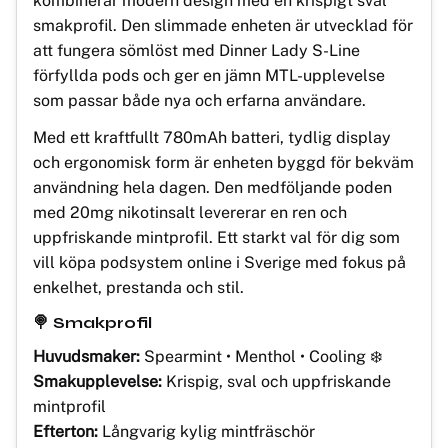
kombinerar modern design med en krispigt sval
smakprofil. Den slimmade enheten är utvecklad för
att fungera sömlöst med Dinner Lady S-Line
förfyllda pods och ger en jämn MTL-upplevelse
som passar både nya och erfarna användare.
Med ett kraftfullt 780mAh batteri, tydlig display
och ergonomisk form är enheten byggd för bekväm
användning hela dagen. Den medföljande poden
med 20mg nikotinsalt levererar en ren och
uppfriskande mintprofil. Ett starkt val för dig som
vill köpa podsystem online i Sverige med fokus på
enkelhet, prestanda och stil.
🍭 Smakprofil
Huvudsmaker:
Spearmint • Menthol • Cooling ❄️
Smakupplevelse:
Krispig, sval och uppfriskande
mintprofil
Efterton:
Långvarig kylig mintfräschör