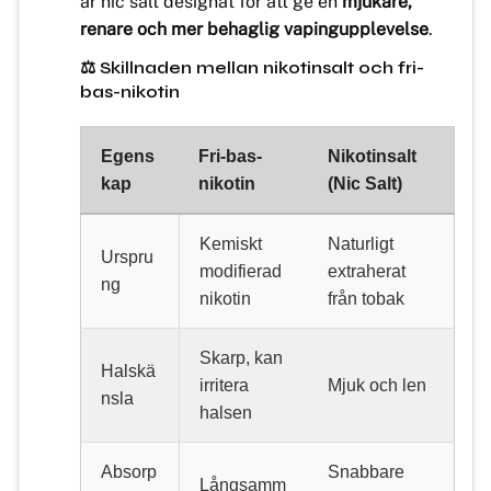
är nic salt designat för att ge en
mjukare,
renare och mer behaglig vapingupplevelse
.
⚖️ Skillnaden mellan nikotinsalt och fri-
bas-nikotin
Egens
Fri-bas-
Nikotinsalt
kap
nikotin
(Nic Salt)
Kemiskt
Naturligt
Urspru
modifierad
extraherat
ng
nikotin
från tobak
Skarp, kan
Halskä
irritera
Mjuk och len
nsla
halsen
Absorp
Snabbare
Långsamm