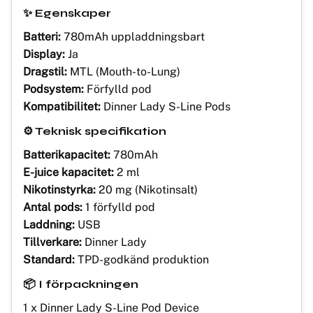
✨ Egenskaper
Batteri:
780mAh uppladdningsbart
Display:
Ja
Dragstil:
MTL (Mouth-to-Lung)
Podsystem:
Förfylld pod
Kompatibilitet:
Dinner Lady S-Line Pods
⚙️ Teknisk specifikation
Batterikapacitet:
780mAh
E-juice kapacitet:
2 ml
Nikotinstyrka:
20 mg (Nikotinsalt)
Antal pods:
1 förfylld pod
Laddning:
USB
Tillverkare:
Dinner Lady
Standard:
TPD-godkänd produktion
📦 I förpackningen
1 x Dinner Lady S-Line Pod Device