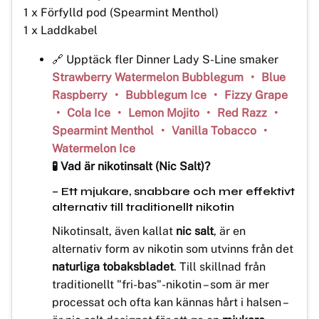
1 x Förfylld pod (Spearmint Menthol)
1 x Laddkabel
🔗 Upptäck fler Dinner Lady S-Line smaker
Strawberry Watermelon Bubblegum
•
Blue
Raspberry
•
Bubblegum Ice
•
Fizzy Grape
•
Cola Ice
•
Lemon Mojito
•
Red Razz
•
Spearmint Menthol
•
Vanilla Tobacco
•
Watermelon Ice
🧪 Vad är nikotinsalt (Nic Salt)?
– Ett mjukare, snabbare och mer effektivt
alternativ till traditionellt nikotin
Nikotinsalt, även kallat
nic salt
, är en
alternativ form av nikotin som utvinns från det
naturliga tobaksbladet
. Till skillnad från
traditionellt "fri-bas"-nikotin – som är mer
processat och ofta kan kännas hårt i halsen –