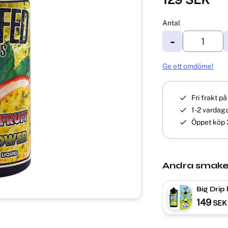
Antal
-
Ge ett omdöme!
Fri frakt p
1-2 vardaga
Öppet köp 
Andra smake
Big Drip
Tropical 
149
SEK