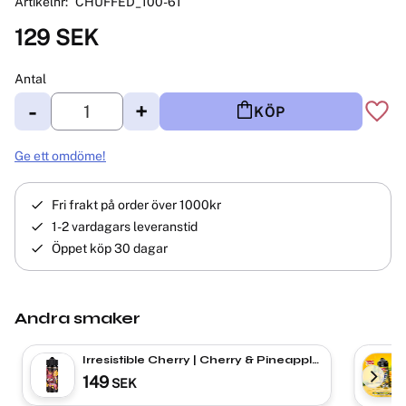
Artikelnr
CHUFFED_100-61
129
SEK
Antal
-
+
KÖP
Lägg 
Ge ett omdöme!
Fri frakt på order över 1000kr
1-2 vardagars leveranstid
Öppet köp 30 dagar
Andra smaker
Irresistible Cherry | Cherry & Pineapple
| Shortfill
149
SEK