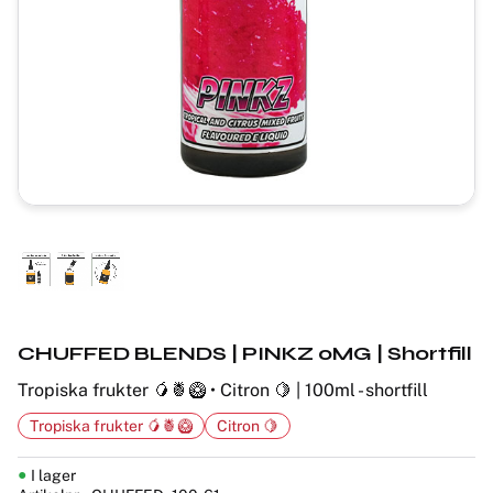
CHUFFED BLENDS | PINKZ 0MG | Shortfill
Tropiska frukter 🥭🍍🥝 • Citron 🍋 | 100ml - shortfill
Tropiska frukter 🥭🍍🥝
Citron 🍋
I lager