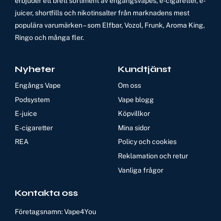
erbjuder ett brett sortiment av engångsvapes, e-cigaretter, e-
juicer, shortfills och nikotinsalter från marknadens mest
populära varumärken – som Elfbar, Vozol, Frunk, Aroma King,
Ringo och många fler.
Nyheter
Kundtjänst
Engångs Vape
Om oss
Podsystem
Vape blogg
E-juice
Köpvillkor
E-cigaretter
Mina sidor
REA
Policy och cookies
Reklamation och retur
Vanliga frågor
Kontakta oss
Företagsnamn: Vape4You