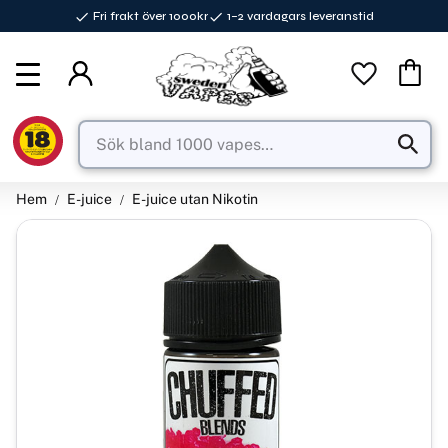
Fri frakt över 1000kr
1–2 vardagars leveranstid
Meny
Favorite
Kundva
Hem
E-juice
E-juice utan Nikotin