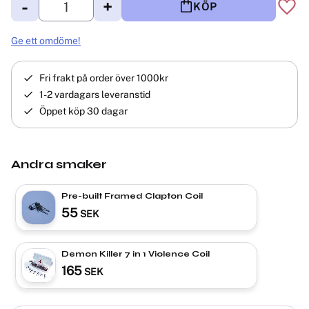
-
+
KÖP
Lägg 
Ge ett omdöme!
Fri frakt på order över 1000kr
1-2 vardagars leveranstid
Öppet köp 30 dagar
Andra smaker
Pre-built Framed Clapton Coil
55
SEK
Demon Killer 7 in 1 Violence Coil
165
SEK