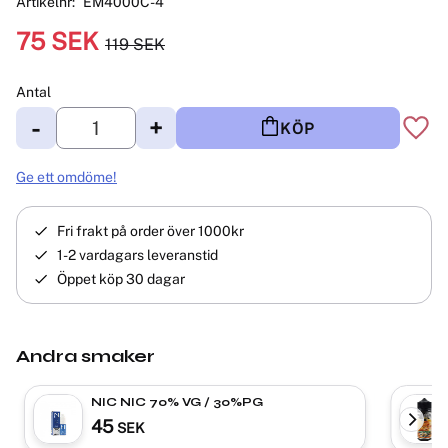
Artikelnr
EM4000C-4
Nedsatt pris:
75
SEK
119
SEK
Ordinarie pris:
Antal
-
+
KÖP
Lägg 
Ge ett omdöme!
Fri frakt på order över 1000kr
1-2 vardagars leveranstid
Öppet köp 30 dagar
Andra smaker
NIC NIC 70% VG / 30%PG
45
SEK