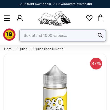
Fri frakt över 1000kr
1–2 vardagars leveranstid
Meny
Favorite
Kundva
Hem
E-juice
E-juice utan Nikotin
37
%