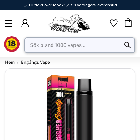
Fri frakt över 1000kr
1–2 vardagars leveranstid
Meny
Favorite
Kundva
Hem
Engångs Vape