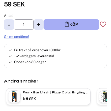
59
SEK
Antal
-
+
KÖP
Lägg 
Ge ett omdöme!
Fri frakt på order över 1000kr
1-2 vardagars leveranstid
Öppet köp 30 dagar
Andra smaker
Frunk Bar Mesh | Fizzy Cola | Engångs
Vape
59
SEK