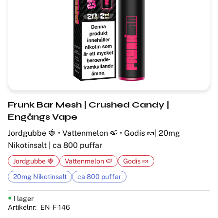
Frunk Bar Mesh | Crushed Candy |
Engångs Vape
Jordgubbe 🍓 • Vattenmelon 🍉 • Godis 🍬| 20mg
Nikotinsalt | ca 800 puffar
Jordgubbe 🍓
Vattenmelon 🍉
Godis 🍬
20mg Nikotinsalt
ca 800 puffar
I lager
Artikelnr
EN-F-146