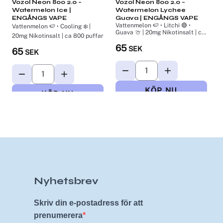
Vozol Neon 800 2.0 –
Vozol Neon 800 2.0 –
H
Watermelon Ice |
Watermelon Lychee
C
G
ENGÅNGS VAPE
Guava | ENGÅNGS VAPE
c
Vattenmelon 🍉 • Litchi 🔴 •
Vattenmelon 🍉 • Cooling ❄️ |
Guava 🍈 | 20mg Nikotinsalt | ca
20mg Nikotinsalt | ca 800 puffar
800 puffar
65
SEK
65
SEK
Nyhetsbrev
Skriv din e-postadress för att
prenumerera