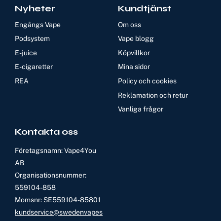
Nyheter
Kundtjänst
Engångs Vape
Om oss
Podsystem
Vape blogg
E-juice
Köpvillkor
E-cigaretter
Mina sidor
REA
Policy och cookies
Reklamation och retur
Vanliga frågor
Kontakta oss
Företagsnamn: Vape4You
AB
Organisationsnummer:
559104-858
Momsnr: SE559104-85801
kundservice@swedenvapes