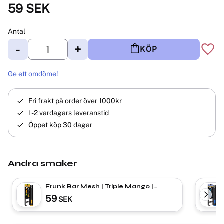
59
SEK
Antal
-
+
KÖP
Lägg 
Ge ett omdöme!
Fri frakt på order över 1000kr
1-2 vardagars leveranstid
Öppet köp 30 dagar
Andra smaker
Frunk Bar Mesh | Triple Mango |
Engångs Vape
59
SEK