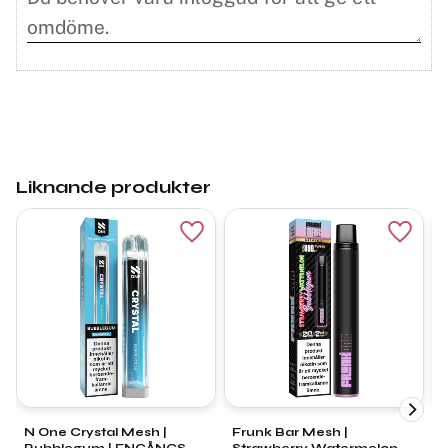
Liknande produkter
Lägg till i favoriter
Lägg ti
N One Crystal Mesh |
Frunk Bar Mesh |
L
Bubblegum | ENGÅNGS
Strawberry Watermelon
W