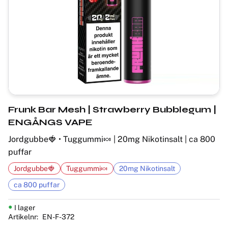
Frunk Bar Mesh | Strawberry Bubblegum |
ENGÅNGS VAPE
Jordgubbe🍓 • Tuggummi🍬 | 20mg Nikotinsalt | ca 800
puffar
Jordgubbe🍓
Tuggummi🍬
20mg Nikotinsalt
ca 800 puffar
I lager
Artikelnr
EN-F-372