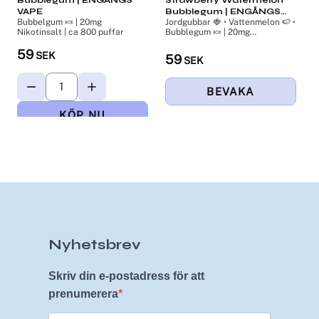
VAPE
Bubblegum | ENGÅNGS
Bubbelgum 🍬 | 20mg
Jordgubbar 🍓 • Vattenmelon 🍉 •
V
VAPE
Nikotinsalt | ca 800 puffar
Bubblegum 🍬 | 20mg
B
Nikotinsalt
59
SEK
59
SEK
Nyhetsbrev
Skriv din e-postadress för att
prenumerera