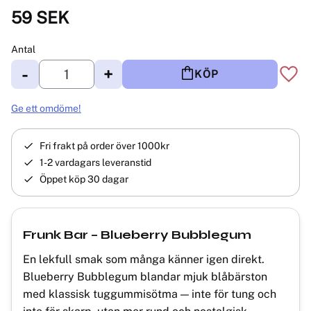
59
SEK
Antal
-
+
KÖP
Lägg 
Ge ett omdöme!
Fri frakt på order över 1000kr
1-2 vardagars leveranstid
Öppet köp 30 dagar
Frunk Bar – Blueberry Bubblegum
En lekfull smak som många känner igen direkt.
Blueberry Bubblegum blandar mjuk blåbärston
med klassisk tuggummisötma — inte för tung och