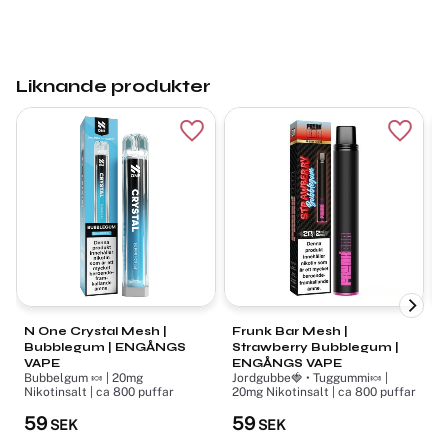
Liknande produkter
Lägg till i favoriter
Lägg ti
N One Crystal Mesh |
Frunk Bar Mesh |
D
Bubblegum | ENGÅNGS
Strawberry Bubblegum |
B
VAPE
ENGÅNGS VAPE
Bubbelgum 🍬 | 20mg
Jordgubbe🍓 • Tuggummi🍬 |
B
Nikotinsalt | ca 800 puffar
20mg Nikotinsalt | ca 800 puffar
N
59
59
SEK
SEK