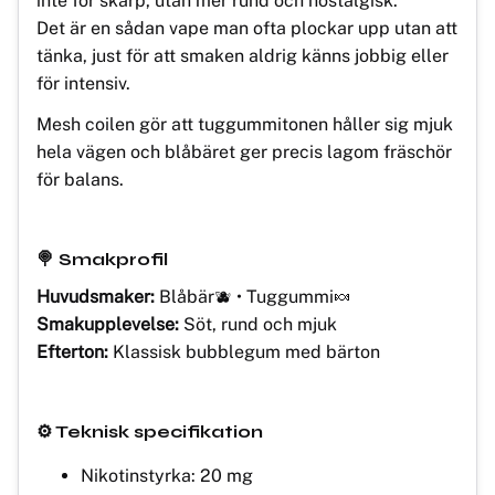
inte för skarp, utan mer rund och nostalgisk.
Det är en sådan vape man ofta plockar upp utan att
tänka, just för att smaken aldrig känns jobbig eller
för intensiv.
Mesh coilen gör att tuggummitonen håller sig mjuk
hela vägen och blåbäret ger precis lagom fräschör
för balans.
🍭 Smakprofil
Huvudsmaker:
Blåbär🫐 • Tuggummi🍬
Smakupplevelse:
Söt, rund och mjuk
Efterton:
Klassisk bubblegum med bärton
⚙️ Teknisk specifikation
Nikotinstyrka: 20 mg