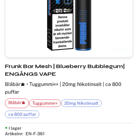
Frunk Bar Mesh | Blueberry Bubblegum|
ENGÅNGS VAPE
Blåbär🫐 • Tuggummi🍬 | 20mg Nikotinsalt | ca 800
puffar
Blåbär🫐
Tuggummi🍬
20mg Nikotinsalt
ca 800 puffar
I lager
Artikelnr
EN-F-361