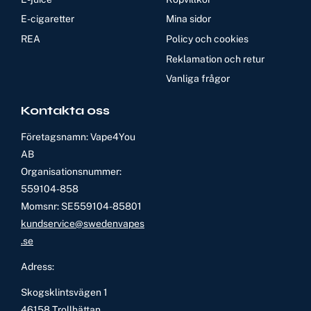
E-cigaretter
Mina sidor
REA
Policy och cookies
Reklamation och retur
Vanliga frågor
Kontakta oss
Företagsnamn: Vape4You
AB
Organisationsnummer:
559104-858
Momsnr: SE559104-85801
kundservice@swedenvapes
.se
Adress:
Skogsklintsvägen 1
46158 Trollhättan