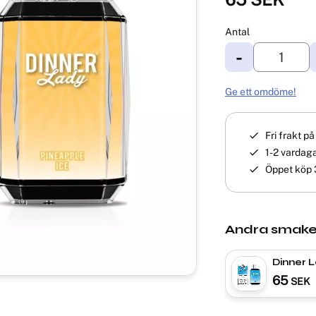
Antal
-
Ge ett omdöme!
Fri frakt p
1-2 vardaga
Öppet köp 
Andra smake
Dinner 
Bubbleg
65
SEK
VAPE