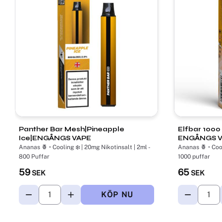
Panther Bar Mesh​|Pineapple
Elfbar 1000 
Ice|ENGÅNGS VAPE
ENGÅNGS 
Ananas 🍍 • Cooling ❄️ | 20mg Nikotinsalt | 2ml -
Ananas 🍍 • Cooling ❄️| 20 mg Nikotinsalt | ca
800 Puffar
1000 puffar
59
65
SEK
SEK