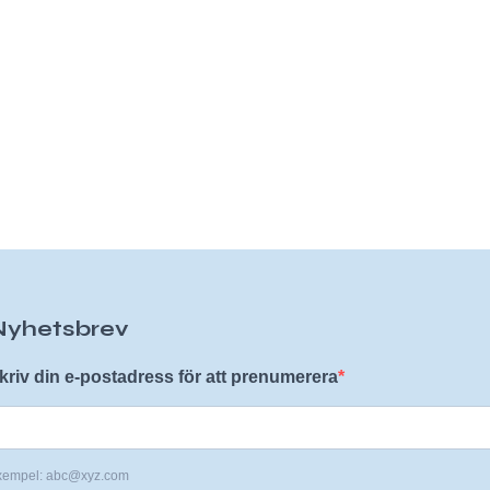
Nyhetsbrev
kriv din e-postadress för att prenumerera
xempel: abc@xyz.com