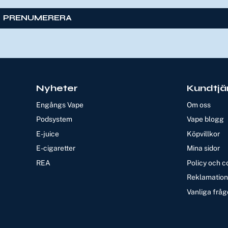
PRENUMERERA
Nyheter
Kundtjä
Engångs Vape
Om oss
Podsystem
Vape blogg
E-juice
Köpvillkor
E-cigaretter
Mina sidor
REA
Policy och c
Reklamation 
Vanliga fråg