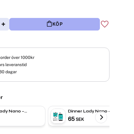
+
KÖP
Lägg till i fav
å order över 1000kr
rs leveranstid
30 dagar
r
Lady Nano –
Dinner Lady Nano –
um Ice | ENGÅNGS
Spearmint Menthol |
65
SEK
ENGÅNGS VAPE