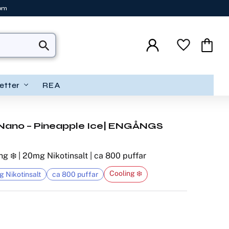
tom
Favoriter
Kundva
etter
REA
 Nano – Pineapple Ice| ENGÅNGS
ng ❄️ | 20mg Nikotinsalt | ca 800 puffar
Cooling ❄️
 Nikotinsalt
ca 800 puffar