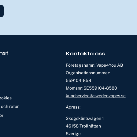
nst
Kontakta oss
Företagsnamn: Vape4You AB
Organisationsnummer:
559104-858
Momsnr: SE559104-85801
kundservice@swedenvapes.se
ookies
och retur
Adress:
or
Skogsklintsvägen 1
46158 Trollhättan
Sverige