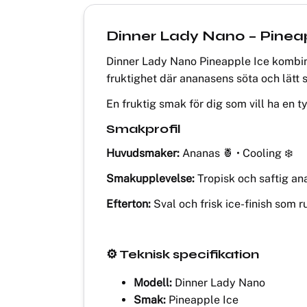
Dinner Lady Nano – Pinea
Dinner Lady Nano Pineapple Ice kombine
fruktighet där ananasens söta och lätt 
En fruktig smak för dig som vill ha en t
Smakprofil
Huvudsmaker:
Ananas 🍍 • Cooling ❄️
Smakupplevelse:
Tropisk och saftig ana
Efterton:
Sval och frisk ice-finish som 
⚙️ Teknisk specifikation
Modell:
Dinner Lady Nano
Smak:
Pineapple Ice