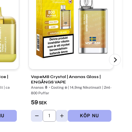
ce |
VapeM8 Crystal | Ananas Glass |
Fr
ENGÅNGS VAPE
Le
Ana
t | ca
Ananas 🍍 • Cooling ❄️ | 14,9mg Nikotinsalt | 2ml-
ca 
800 Puffar
5
59
SEK