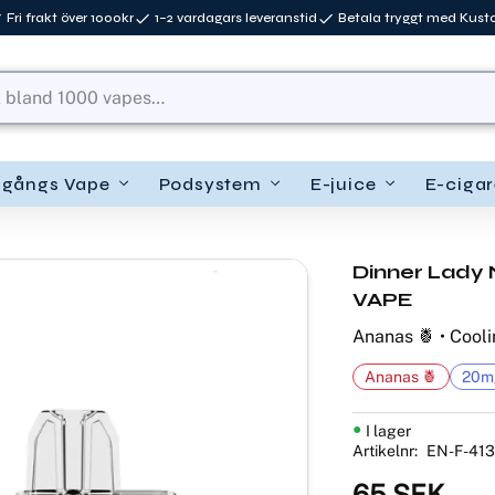
Fri frakt över 1000kr
1–2 vardagars leveranstid
Betala tryggt med Kus
ngångs Vape
Podsystem
E-juice
E-cigar
Dinner Lady
VAPE
Ananas 🍍 • Cooli
Ananas 🍍
20mg
I lager
Artikelnr
EN-F-413
65
SEK