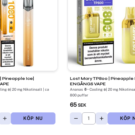
| Pineapple Ice|
Lost Mary TP800 | Pineapple I
VAPE
ENGÅNGS VAPE
Ananas 🍍• Cooling ❄️| 20 mg Nikotinsal
800 puffar
65
SEK