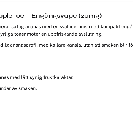
pple Ice – Engångsvape (20mg)
rar saftig ananas med en sval ice-finish i ett kompakt eng
syrliga toner möter en uppfriskande avslutning.
ydlig ananasprofil med kallare känsla, utan att smaken blir för
nas med lätt syrlig fruktkaraktär.
rundar av smaken.