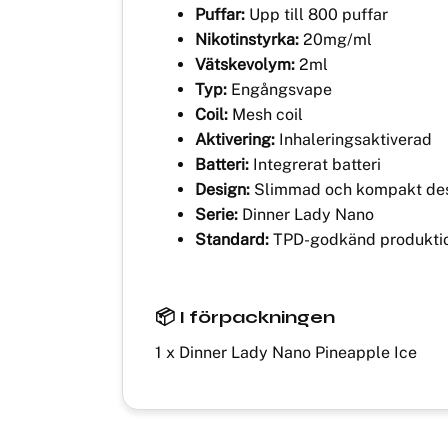
Puffar:
Upp till 800 puffar
Nikotinstyrka:
20mg/ml
Vätskevolym:
2ml
Typ:
Engångsvape
Coil:
Mesh coil
Aktivering:
Inhaleringsaktiverad
Batteri:
Integrerat batteri
Design:
Slimmad och kompakt de
Serie:
Dinner Lady Nano
Standard:
TPD-godkänd produkti
📦 I förpackningen
1 x Dinner Lady Nano Pineapple Ice