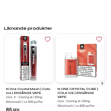
Liknande produkter
Lägg till i favoriter
Lägg ti
N One Crystal Mesh | Cola
N ONE CRYSTAL CUBE |
V
Ice | ENGÅNGS VAPE
COLA ICE | ENGÅNGS
VAPE
Cola 🥤 • Cooling ❄️ | 20mg
C
Cola • Cooling ❄️ | 20mg
Nikotinsalt | ca 800 puffar
N
Nikotinsalt | ca 800 puffar
85
SEK