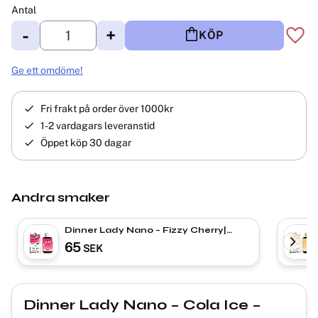
Antal
-
+
KÖP
Lägg 
Ge ett omdöme!
Fri frakt på order över 1000kr
1-2 vardagars leveranstid
Öppet köp 30 dagar
Andra smaker
Dinner Lady Nano – Fizzy Cherry|
ENGÅNGS VAPE
65
SEK
Dinner Lady Nano – Cola Ice –