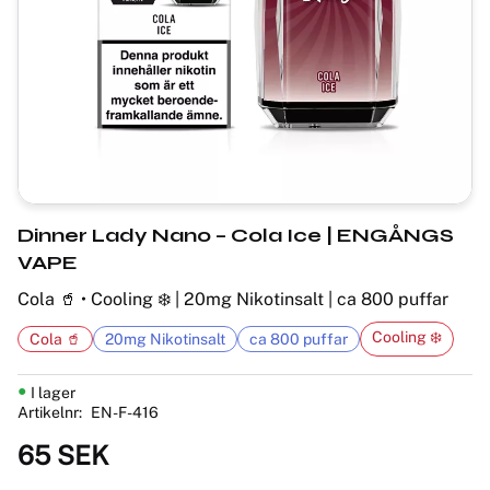
Dinner Lady Nano – Cola Ice | ENGÅNGS
VAPE
Cola 🥤 • Cooling ❄️ | 20mg Nikotinsalt | ca 800 puffar
Cooling ❄️
Cola 🥤
20mg Nikotinsalt
ca 800 puffar
I lager
Artikelnr
EN-F-416
65
SEK