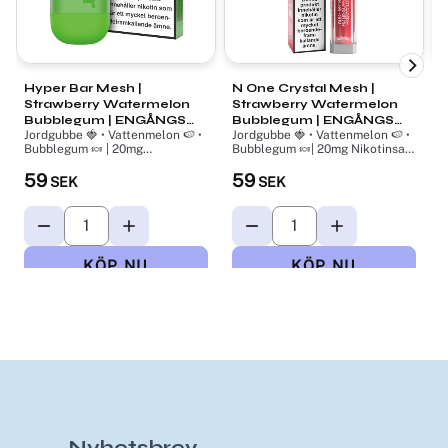
Hyper Bar Mesh |
N One Crystal Mesh |
F
Strawberry Watermelon
Strawberry Watermelon
S
Bubblegum | ENGÅNGS
Bubblegum | ENGÅNGS
Jordgubbe 🍓 • Vattenmelon 🍉 •
Jordgubbe 🍓 • Vattenmelon 🍉 •
J
VAPE
VAPE
Bubblegum 🍬 | 20mg
Bubblegum 🍬| 20mg Nikotinsalt
B
Nikotinsalt | ca 800 puffar
| ca 800 puffar
N
59
59
SEK
SEK
Nyhetsbrev