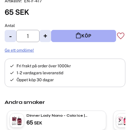
Artikelnr
EN-F-417
65
SEK
Antal
-
+
KÖP
Lägg 
Ge ett omdöme!
Fri frakt på order över 1000kr
1-2 vardagars leveranstid
Öppet köp 30 dagar
Andra smaker
Dinner Lady Nano – Cola Ice |
ENGÅNGS VAPE
65
SEK