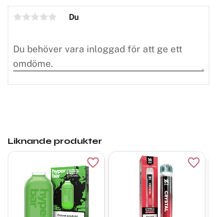
Du
Liknande produkter
Lägg till i favoriter
Lägg ti