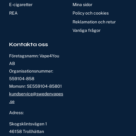
E-cigaretter
Mina sidor
REA
Policy och cookies
Reklamation och retur
Vanliga frågor
Kontakta oss
Företagsnamn: Vape4You
AB
Organisationsnummer:
559104-858
Momsnr: SE559104-85801
kundservice@swedenvapes
.se
Adress:
Skogsklintsvägen 1
46158 Trollhättan