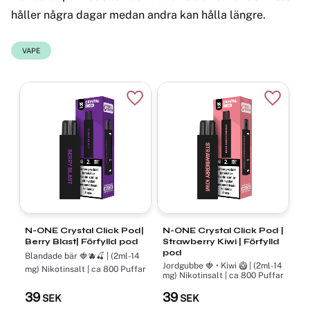
håller några dagar medan andra kan hålla längre.
VAPE
Lägg till i favoriter
Lägg til
N-ONE Crystal Click Pod|
N-ONE Crystal Click Pod |
Berry Blast| Förfylld pod
Strawberry Kiwi | Förfylld
pod
Blandade bär 🍓🫐🍒 | (2ml-14
Jordgubbe 🍓 • Kiwi 🥝 | (2ml-14
mg) Nikotinsalt | ca 800 Puffar
mg) Nikotinsalt | ca 800 Puffar
39
39
SEK
SEK