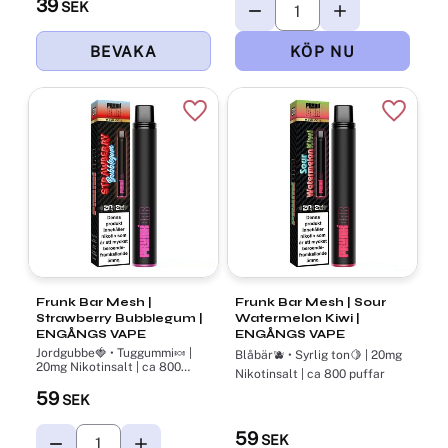
39
SEK
Lägg till i favoriter
Lägg til
Frunk Bar Mesh |
Frunk Bar Mesh | Sour
Strawberry Bubblegum |
Watermelon Kiwi |
ENGÅNGS VAPE
ENGÅNGS VAPE
Jordgubbe🍓 • Tuggummi🍬 |
Blåbär🫐 • Syrlig ton🍋 | 20mg
20mg Nikotinsalt | ca 800
Nikotinsalt | ca 800 puffar
puffar
59
SEK
59
SEK