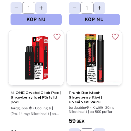
Lägg till i favoriter
Lägg til
N-ONE Crystal Click Pod|
Frunk Bar Mesh |
Strawberry Ice| Förfylld
Strawberry Kiwi |
pod
ENGÅNGS VAPE
Jordgubbe🍓 • Kiwi🥝 | 20mg
Jordgubbe 🍓 • Cooling ❄️ |
Nikotinsalt | ca 800 puffar
(2ml-14 mg) Nikotinsalt | ca
800 Puffar
59
SEK