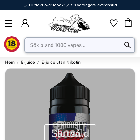
Fri frakt över 1000kr
1–2 vardagars leveranstid
Meny
Favorite
Kundva
Hem
E-juice
E-juice utan Nikotin
Slutsåld