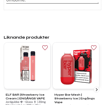
Liknande produkter
Lägg till i favoriter
Lägg ti
ELF BAR |Strawberry Ice
Hyper Bar Mesh |
L
Cream | ENGÅNGS VAPE
Strawberry Ice | Engångs
S
Jordgubbe 🍓 • Glass 🍦 | 20mg
Vape