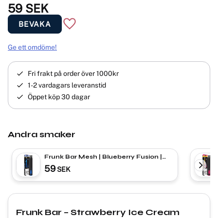
59
SEK
BEVAKA
Lägg till i favoriter
Ge ett omdöme!
Fri frakt på order över 1000kr
1-2 vardagars leveranstid
Öppet köp 30 dagar
Andra smaker
Frunk Bar Mesh | Blueberry Fusion |
ENGÅNGS VAPE
59
SEK
Frunk Bar – Strawberry Ice Cream