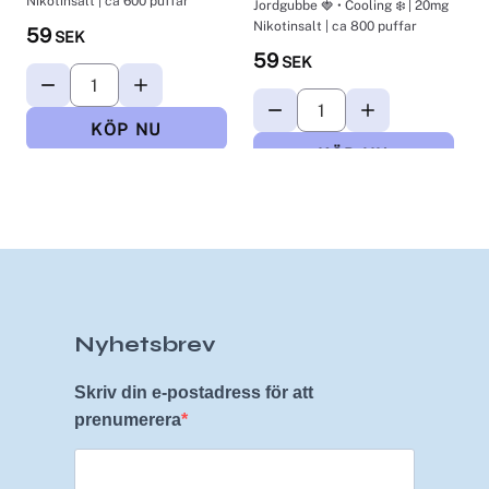
Nikotinsalt | ca 600 puffar
Jordgubbe 🍓 • Cooling ❄️ | 20mg
J
Nikotinsalt | ca 800 puffar
N
59
SEK
59
SEK
Nyhetsbrev
Skriv din e-postadress för att
prenumerera