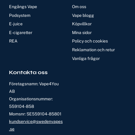
Engångs Vape
Om oss
Podsystem
Vape blogg
E-juice
Köpvillkor
E-cigaretter
Mina sidor
REA
Policy och cookies
Reklamation och retur
Vanliga frågor
Kontakta oss
Företagsnamn: Vape4You
AB
Organisationsnummer:
559104-858
Momsnr: SE559104-85801
kundservice@swedenvapes
.se