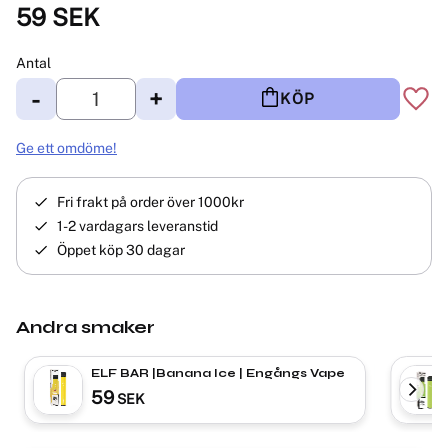
59
SEK
Antal
-
+
KÖP
Lägg 
Ge ett omdöme!
Fri frakt på order över 1000kr
1-2 vardagars leveranstid
Öppet köp 30 dagar
Andra smaker
ELF BAR |Banana Ice | Engångs Vape
59
SEK