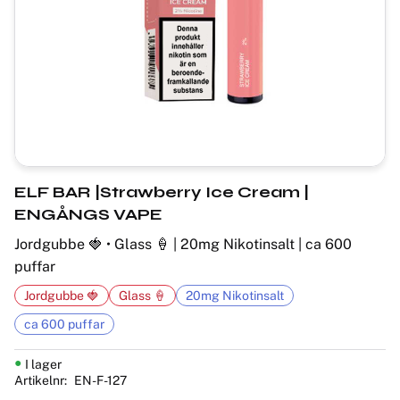
ELF BAR |Strawberry Ice Cream |
ENGÅNGS VAPE
Jordgubbe 🍓 • Glass 🍦 | 20mg Nikotinsalt | ca 600
puffar
Jordgubbe 🍓
Glass 🍦
20mg Nikotinsalt
ca 600 puffar
I lager
Artikelnr
EN-F-127