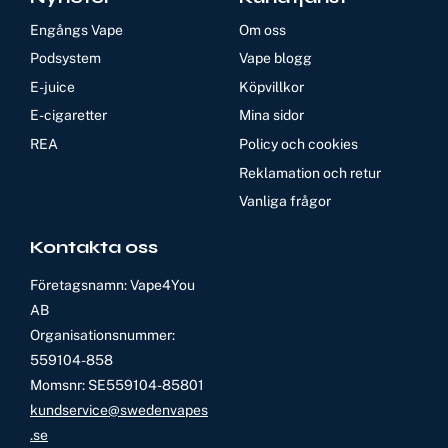
Engångs Vape
Om oss
Podsystem
Vape blogg
E-juice
Köpvillkor
E-cigaretter
Mina sidor
REA
Policy och cookies
Reklamation och retur
Vanliga frågor
Kontakta oss
Företagsnamn: Vape4You
AB
Organisationsnummer:
559104-858
Momsnr: SE559104-85801
kundservice@swedenvapes
.se