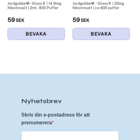
Jordgubbe🍓• Glass🍦 | 14,9mg
Jordgubbe🍓 • Glass🍦 | 20mg
J
Nikotinsalt | 2ml - 800 Puffar
Nikotinsalt | ca 800 puffar
N
59
59
SEK
SEK
Nyhetsbrev
Skriv din e-postadress för att
prenumerera