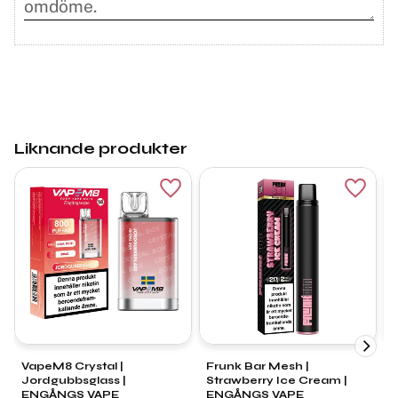
Liknande produkter
Lägg till i favoriter
Lägg ti
VapeM8 Crystal |
Frunk Bar Mesh |
Jordgubbsglass |
Strawberry Ice Cream |
S
ENGÅNGS VAPE
ENGÅNGS VAPE