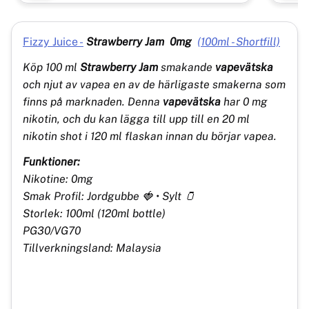
Fizzy Juice -
Strawberry Jam
0mg
(100ml - Shortfill)
Köp 100 ml
Strawberry Jam
smakande
vapevätska
och njut av vapea en av de härligaste smakerna som
finns på marknaden. Denna
vapevätska
har 0 mg
nikotin, och du kan lägga till upp till en 20 ml
nikotin shot i 120 ml flaskan innan du börjar vapea.
Funktioner:
Nikotine: 0mg
Smak Profil: Jordgubbe 🍓 • Sylt 🫙
Storlek: 100ml (120ml bottle)
PG30/VG70
Tillverkningsland: Malaysia