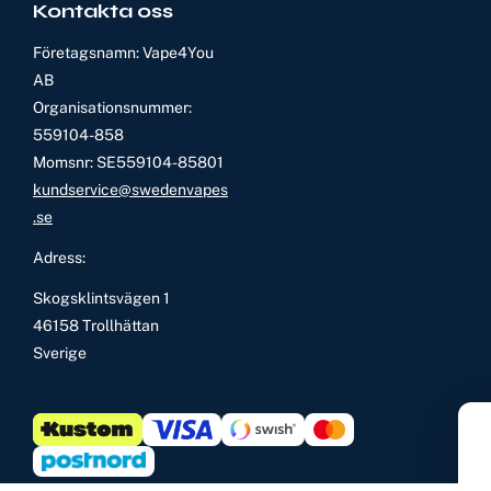
Kontakta oss
Företagsnamn: Vape4You
AB
Organisationsnummer:
559104-858
Momsnr: SE559104-85801
kundservice@swedenvapes
.se
Adress:
Skogsklintsvägen 1
46158 Trollhättan
Sverige