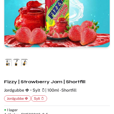
Fizzy | Strawberry Jam | Shortfill
Jordgubbe 🍓 • Sylt 🫙| 100ml - Shortfill
Jordgubbe 🍓
Sylt 🫙
I lager