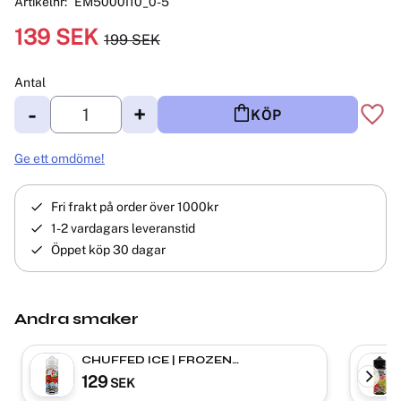
Artikelnr
EM5000I10_0-5
Nedsatt pris:
139
SEK
199
SEK
Ordinarie pris:
Antal
-
+
KÖP
Lägg 
Ge ett omdöme!
Fri frakt på order över 1000kr
1-2 vardagars leveranstid
Öppet köp 30 dagar
Andra smaker
CHUFFED ICE | FROZEN
WATERBERRY | Shortfill
129
SEK