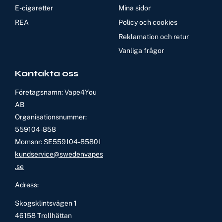
E-cigaretter
Mina sidor
REA
Policy och cookies
Reklamation och retur
Vanliga frågor
Kontakta oss
Företagsnamn: Vape4You
AB
Organisationsnummer:
559104-858
Momsnr: SE559104-85801
kundservice@swedenvapes
.se
Adress:
Skogsklintsvägen 1
46158 Trollhättan